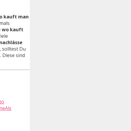
o kauft man
tmals
e
wo kauft
iele
snachlässe
 solltest Du
. Diese sind
neAls