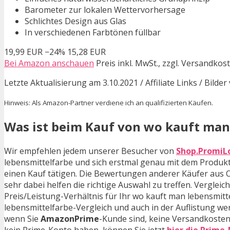
Barometer zur lokalen Wettervorhersage
Schlichtes Design aus Glas
In verschiedenen Farbtönen füllbar
19,99 EUR
−24%
15,28 EUR
Bei Amazon anschauen
Preis inkl. MwSt., zzgl. Versandkos
Letzte Aktualisierung am 3.10.2021 / Affiliate Links / Bild
Hinweis: Als Amazon-Partner verdiene ich an qualifizierten Käufen.
Was ist beim Kauf von wo kauft man
Wir empfehlen jedem unserer Besucher von
Shop.PromiL
lebensmittelfarbe und sich erstmal genau mit dem Produk
einen Kauf tätigen. Die Bewertungen anderer Käufer aus 
sehr dabei helfen die richtige Auswahl zu treffen. Vergl
Preis/Leistung-Verhältnis für Ihr wo kauft man lebensmitt
lebensmittelfarbe-Vergleich und auch in der Auflistung we
wenn Sie
AmazonPrime
-Kunde sind, keine Versandkosten
kein Prime-Konto haben, können Sie jetzt
hier die Prime