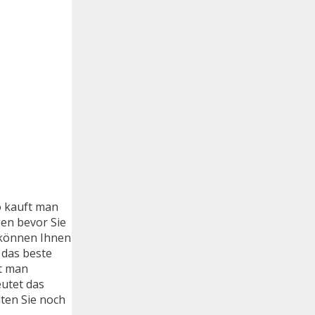
o kauft man
en bevor Sie
 können Ihnen
 das beste
ft man
eutet das
ten Sie noch