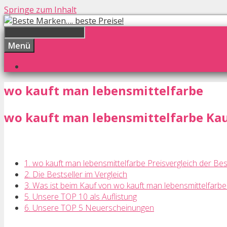
Springe zum Inhalt
Menü
wo kauft man lebensmittelfarbe
wo kauft man lebensmittelfarbe Kauf
1. wo kauft man lebensmittelfarbe Preisvergleich der Bes
2. Die Bestseller im Vergleich
3. Was ist beim Kauf von wo kauft man lebensmittelfarb
5. Unsere TOP 10 als Auflistung
6. Unsere TOP 5 Neuerscheinungen