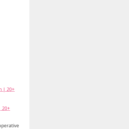
| 20+
operative