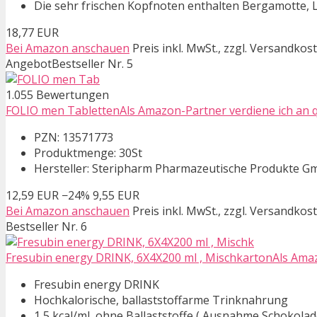
Die sehr frischen Kopfnoten enthalten Bergamotte,
18,77 EUR
Bei Amazon anschauen
Preis inkl. MwSt., zzgl. Versandkos
Angebot
Bestseller Nr. 5
1.055 Bewertungen
FOLIO men TablettenAls Amazon-Partner verdiene ich an qu
PZN: 13571773
Produktmenge: 30St
Hersteller: Steripharm Pharmazeutische Produkte G
12,59 EUR
−24%
9,55 EUR
Bei Amazon anschauen
Preis inkl. MwSt., zzgl. Versandkos
Bestseller Nr. 6
Fresubin energy DRINK, 6X4X200 ml , MischkartonAls Amazo
Fresubin energy DRINK
Hochkalorische, ballaststoffarme Trinknahrung
1,5 kcal/ml, ohne Ballaststoffe ( Ausnahme Schokolade