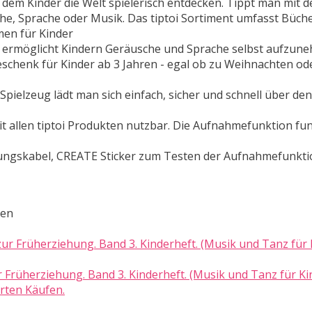
t dem Kinder die Welt spielerisch entdecken. Tippt man mit d
he, Sprache oder Musik. Das tiptoi Sortiment umfasst Büche
men für Kinder
on ermöglicht Kindern Geräusche und Sprache selbst aufzun
Geschenk für Kinder ab 3 Jahren - egal ob zu Weihnachten o
pielzeug lädt man sich einfach, sicher und schnell über den 
 mit allen tiptoi Produkten nutzbar. Die Aufnahmefunktion fu
indungskabel, CREATE Sticker zum Testen der Aufnahmefunktio
ten
 Früherziehung. Band 3. Kinderheft. (Musik und Tanz für Ki
rten Käufen.