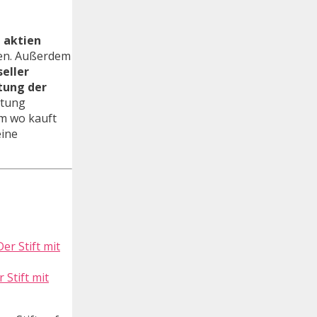
 aktien
ben. Außerdem
eller
ltung der
stung
em wo kauft
eine
 Stift mit