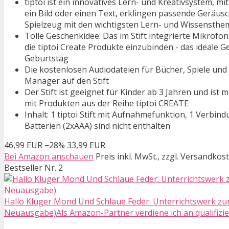
tiptoi ist ein innovatives Lern- und Kreativsystem, mi
ein Bild oder einen Text, erklingen passende Geräusc
Spielzeug mit den wichtigsten Lern- und Wissensthe
Tolle Geschenkidee: Das im Stift integrierte Mikrof
die tiptoi Create Produkte einzubinden - das ideale 
Geburtstag
Die kostenlosen Audiodateien für Bücher, Spiele und S
Manager auf den Stift
Der Stift ist geeignet für Kinder ab 3 Jahren und ist
mit Produkten aus der Reihe tiptoi CREATE
Inhalt: 1 tiptoi Stift mit Aufnahmefunktion, 1 Verb
Batterien (2xAAA) sind nicht enthalten
46,99 EUR
−28%
33,99 EUR
Bei Amazon anschauen
Preis inkl. MwSt., zzgl. Versandkos
Bestseller Nr. 2
Hallo Kluger Mond Und Schlaue Feder: Unterrichtswerk zur
Neuausgabe)Als Amazon-Partner verdiene ich an qualifizie