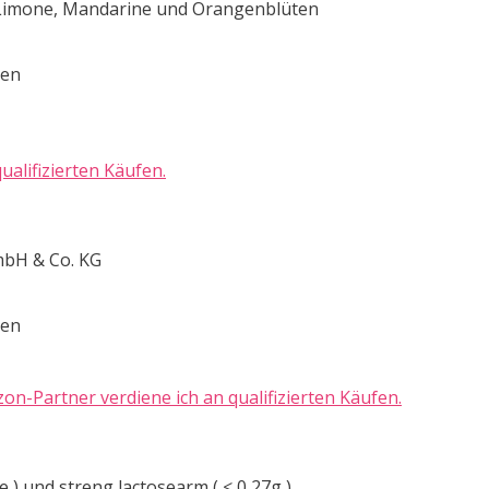
 Limone, Mandarine und Orangenblüten
ten
alifizierten Käufen.
mbH & Co. KG
ten
n-Partner verdiene ich an qualifizierten Käufen.
 ) und streng lactosearm ( < 0,27g )