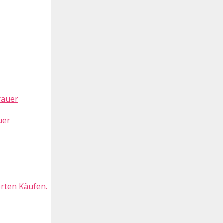
uer
erten Käufen.