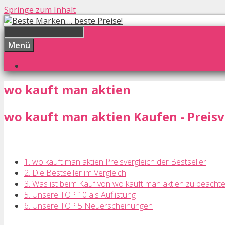
Springe zum Inhalt
Menü
wo kauft man aktien
wo kauft man aktien Kaufen - Preisv
1. wo kauft man aktien Preisvergleich der Bestseller
2. Die Bestseller im Vergleich
3. Was ist beim Kauf von wo kauft man aktien zu beacht
5. Unsere TOP 10 als Auflistung
6. Unsere TOP 5 Neuerscheinungen