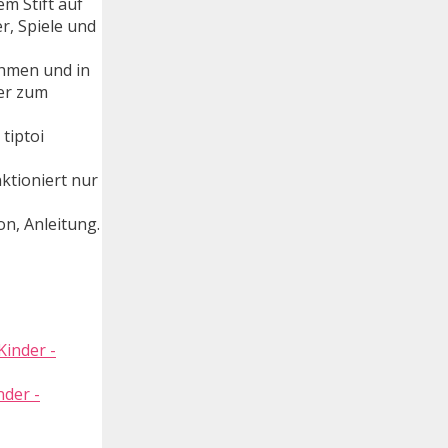
em Stift auf
r, Spiele und
ehmen und in
der zum
tiptoi
nktioniert nur
n, Anleitung.
nder -