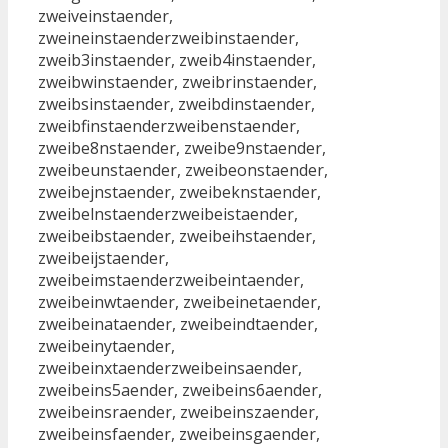
zweiveinstaender,
zweineinstaenderzweibinstaender,
zweib3instaender, zweib4instaender,
zweibwinstaender, zweibrinstaender,
zweibsinstaender, zweibdinstaender,
zweibfinstaenderzweibenstaender,
zweibe8nstaender, zweibe9nstaender,
zweibeunstaender, zweibeonstaender,
zweibejnstaender, zweibeknstaender,
zweibelnstaenderzweibeistaender,
zweibeibstaender, zweibeihstaender,
zweibeijstaender,
zweibeimstaenderzweibeintaender,
zweibeinwtaender, zweibeinetaender,
zweibeinataender, zweibeindtaender,
zweibeinytaender,
zweibeinxtaenderzweibeinsaender,
zweibeins5aender, zweibeins6aender,
zweibeinsraender, zweibeinszaender,
zweibeinsfaender, zweibeinsgaender,