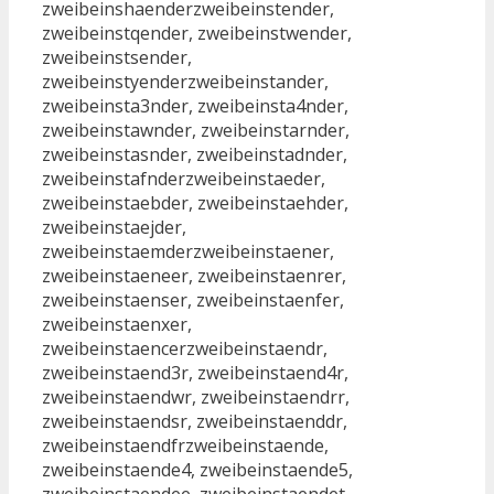
zweibeinshaenderzweibeinstender,
zweibeinstqender, zweibeinstwender,
zweibeinstsender,
zweibeinstyenderzweibeinstander,
zweibeinsta3nder, zweibeinsta4nder,
zweibeinstawnder, zweibeinstarnder,
zweibeinstasnder, zweibeinstadnder,
zweibeinstafnderzweibeinstaeder,
zweibeinstaebder, zweibeinstaehder,
zweibeinstaejder,
zweibeinstaemderzweibeinstaener,
zweibeinstaeneer, zweibeinstaenrer,
zweibeinstaenser, zweibeinstaenfer,
zweibeinstaenxer,
zweibeinstaencerzweibeinstaendr,
zweibeinstaend3r, zweibeinstaend4r,
zweibeinstaendwr, zweibeinstaendrr,
zweibeinstaendsr, zweibeinstaenddr,
zweibeinstaendfrzweibeinstaende,
zweibeinstaende4, zweibeinstaende5,