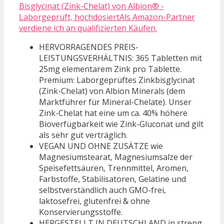
Bisglycinat (Zink-Chelat) von Albion® -
Laborgeprüft, hochdosiertAls Amazon-Partner
verdiene ich an qualifizierten Käufen.
HERVORRAGENDES PREIS-
LEISTUNGSVERHÄLTNIS: 365 Tabletten mit
25mg elementarem Zink pro Tablette.
Premium: Laborgeprüftes Zinkbisglycinat
(Zink-Chelat) von Albion Minerals (dem
Marktführer für Mineral-Chelate). Unser
Zink-Chelat hat eine um ca. 40% höhere
Bioverfügbarkeit wie Zink-Gluconat und gilt
als sehr gut verträglich.
VEGAN UND OHNE ZUSÄTZE wie
Magnesiumstearat, Magnesiumsalze der
Speisefettsäuren, Trennmittel, Aromen,
Farbstoffe, Stabilisatoren, Gelatine und
selbstverständlich auch GMO-frei,
laktosefrei, glutenfrei & ohne
Konservierungsstoffe.
HERGESTELLT IN DEUTSCHLAND in streng