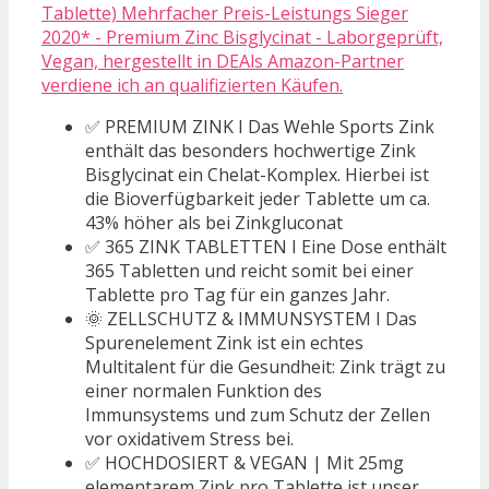
Tablette) Mehrfacher Preis-Leistungs Sieger
2020* - Premium Zinc Bisglycinat - Laborgeprüft,
Vegan, hergestellt in DEAls Amazon-Partner
verdiene ich an qualifizierten Käufen.
✅ PREMIUM ZINK I Das Wehle Sports Zink
enthält das besonders hochwertige Zink
Bisglycinat ein Chelat-Komplex. Hierbei ist
die Bioverfügbarkeit jeder Tablette um ca.
43% höher als bei Zinkgluconat
✅ 365 ZINK TABLETTEN I Eine Dose enthält
365 Tabletten und reicht somit bei einer
Tablette pro Tag für ein ganzes Jahr.
🌞 ZELLSCHUTZ & IMMUNSYSTEM I Das
Spurenelement Zink ist ein echtes
Multitalent für die Gesundheit: Zink trägt zu
einer normalen Funktion des
Immunsystems und zum Schutz der Zellen
vor oxidativem Stress bei.
✅ HOCHDOSIERT & VEGAN | Mit 25mg
elementarem Zink pro Tablette ist unser