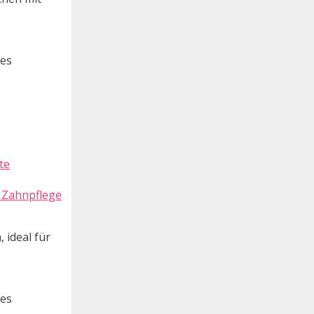
des
 Zahnpflege
 ideal für
des