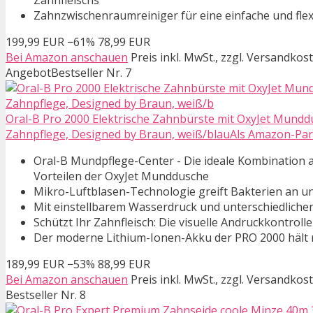
Zahnfleischs
Zahnzwischenraumreiniger für eine einfache und fl
199,99 EUR
−61%
78,99 EUR
Bei Amazon anschauen
Preis inkl. MwSt., zzgl. Versandkos
Angebot
Bestseller Nr. 7
Oral-B Pro 2000 Elektrische Zahnbürste mit OxyJet Munddu
Zahnpflege, Designed by Braun, weiß/blauAls Amazon-Partn
Oral-B Mundpflege-Center - Die ideale Kombination
Vorteilen der OxyJet Munddusche
Mikro-Luftblasen-Technologie greift Bakterien an un
Mit einstellbarem Wasserdruck und unterschiedlichen
Schützt Ihr Zahnfleisch: Die visuelle Andruckkontroll
Der moderne Lithium-Ionen-Akku der PRO 2000 hält m
189,99 EUR
−53%
88,99 EUR
Bei Amazon anschauen
Preis inkl. MwSt., zzgl. Versandkos
Bestseller Nr. 8