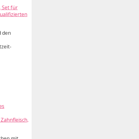
 Set für
alifizierten
d den
zeit-
Zahnfleisch,
chen mit