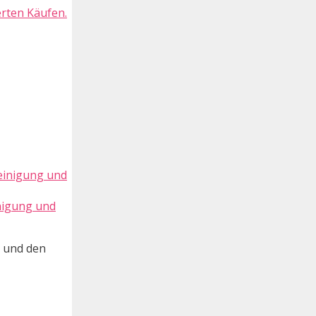
erten Käufen.
inigung und
e und den