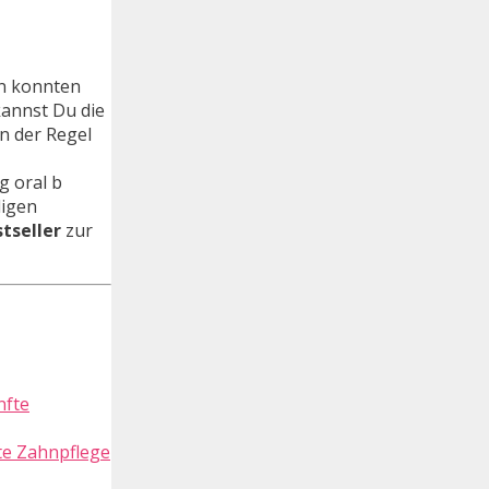
en konnten
kannst Du die
in der Regel
g oral b
ligen
tseller
zur
te Zahnpflege