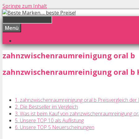
Springe zum Inhalt
Menü
zahnzwischenraumreinigung oral b
zahnzwischenraumreinigung oral b Ka
1. zahnzwischenraumreinigung oral b Preisvergleich der 
2. Die Bestseller im Vergleich
3. Was ist beim Kauf von zahnzwischenraumreinigung or
5. Unsere TOP 10 als Auflistung
6. Unsere TOP 5 Neuerscheinungen