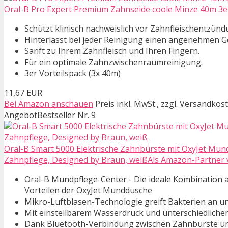
Oral-B Pro Expert Premium Zahnseide coole Minze 40m 3er 
Schützt klinisch nachweislich vor Zahnfleischentzün
Hinterlässt bei jeder Reinigung einen angenehmen G
Sanft zu Ihrem Zahnfleisch und Ihren Fingern.
Für ein optimale Zahnzwischenraumreinigung.
3er Vorteilspack (3x 40m)
11,67 EUR
Bei Amazon anschauen
Preis inkl. MwSt., zzgl. Versandkos
Angebot
Bestseller Nr. 9
Oral-B Smart 5000 Elektrische Zahnbürste mit OxyJet Mun
Zahnpflege, Designed by Braun, weißAls Amazon-Partner ve
Oral-B Mundpflege-Center - Die ideale Kombination
Vorteilen der OxyJet Munddusche
Mikro-Luftblasen-Technologie greift Bakterien an un
Mit einstellbarem Wasserdruck und unterschiedlichen
Dank Bluetooth-Verbindung zwischen Zahnbürste und 