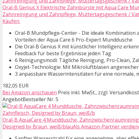
Oral-B Genius X Elektrische Zahnbürste mit Aqua Care Mun
Zahnreinigung und Zahnpflege, Muttertagsgeschenk / Vate
Käufen.
Oral-B Mundpflege-Center - Die ideale Kombination 
Vorteilen der Aqua Care 6 Pro-Expert Munddusche
Die Oral-B Genius X mit künstlicher Intelligenz erk
Feedback für beste Ergebnisse jeden Tag
6 Reinigungsmodi: Tägliche Reinigung, Pro-Clean, Za
Oxyjet-Technologie: Mit Mikroluftblasen angereicher
3 anpassbare Wasserintensitäten für eine normale, m
182,05 EUR
Bei Amazon anschauen
Preis inkl. MwSt., zzgl. Versandkos
Angebot
Bestseller Nr. 5
Oral-B AquaCare 4 Munddusche, Zahnzwischenraumreiniger
Designed by Braun, weiß/blauAls Amazon-Partner verdiene 
Sanfter Wasserstrahl für eine angenehme, aber effek