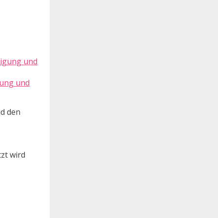
gung und
nd den
zt wird