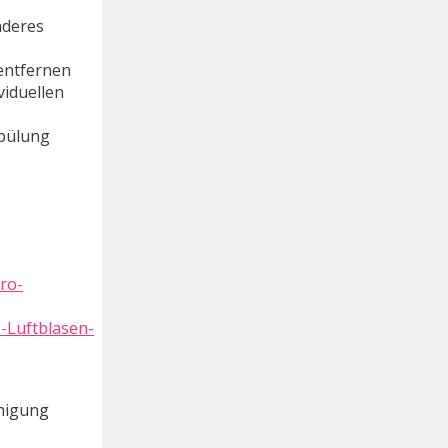
nderes
entfernen
viduellen
spülung
-Luftblasen-
inigung