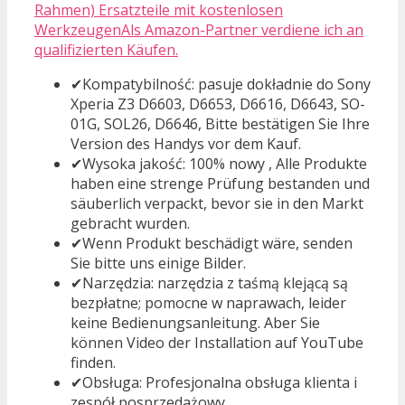
Rahmen) Ersatzteile mit kostenlosen
WerkzeugenAls Amazon-Partner verdiene ich an
qualifizierten Käufen.
✔Kompatybilność: pasuje dokładnie do Sony
Xperia Z3 D6603, D6653, D6616, D6643, SO-
01G, SOL26, D6646, Bitte bestätigen Sie Ihre
Version des Handys vor dem Kauf.
✔Wysoka jakość: 100% nowy , Alle Produkte
haben eine strenge Prüfung bestanden und
säuberlich verpackt, bevor sie in den Markt
gebracht wurden.
✔Wenn Produkt beschädigt wäre, senden
Sie bitte uns einige Bilder.
✔Narzędzia: narzędzia z taśmą klejącą są
bezpłatne; pomocne w naprawach, leider
keine Bedienungsanleitung. Aber Sie
können Video der Installation auf YouTube
finden.
✔Obsługa: Profesjonalna obsługa klienta i
zespół posprzedażowy.