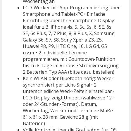
Wochentag an
LCD-Wecker mit App-Programmierung über
Smartphone und Tablet-PC • Einfache
Einrichtung über Ihr Smartphone-Display:
ideal für z.B. iPhone 4s, 5, 5c, 5s, 6, SE, 6s,
SE, 6s Plus, 7, 7 Plus, 8, 8 Plus, X, Samsung
Galaxy S6, S7, S8, Sony Xperia Z3, Z5,
Huawei P8, P9, HTC One, 10, LG G4, G5
u.v.m. • 2 individuelle Termine
programmieren, mit Countdown-Funktion
bis zu 8 Tage im Voraus • Stromversorgung:
2 Batterien Typ AAA (bitte dazu bestellen)
Kein WLAN oder Bluetooth nötig: Wecker
synchronisiert per Licht-Signal • 2
unterschiedliche Weck-Zeiten einstellbar •
LCD-Display: zeigt Uhrzeit (wahlweise 12-
oder 24-Stunden-Format), Datum,
Wochentag, Wecker und Termine • Maße:
61 x 61 x 28 mm, Gewicht: 28 g (mit
Batterien)
Volle Kontrolle über die Gratis-App: für iOS