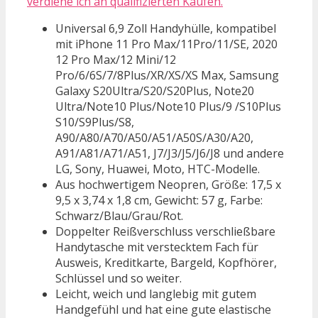
verdiene ich an qualifizierten Käufen.
Universal 6,9 Zoll Handyhülle, kompatibel
mit iPhone 11 Pro Max/11Pro/11/SE, 2020
12 Pro Max/12 Mini/12
Pro/6/6S/7/8Plus/XR/XS/XS Max, Samsung
Galaxy S20Ultra/S20/S20Plus, Note20
Ultra/Note10 Plus/Note10 Plus/9 /S10Plus
S10/S9Plus/S8,
A90/A80/A70/A50/A51/A50S/A30/A20,
A91/A81/A71/A51, J7/J3/J5/J6/J8 und andere
LG, Sony, Huawei, Moto, HTC-Modelle.
Aus hochwertigem Neopren, Größe: 17,5 x
9,5 x 3,74 x 1,8 cm, Gewicht: 57 g, Farbe:
Schwarz/Blau/Grau/Rot.
Doppelter Reißverschluss verschließbare
Handytasche mit verstecktem Fach für
Ausweis, Kreditkarte, Bargeld, Kopfhörer,
Schlüssel und so weiter.
Leicht, weich und langlebig mit gutem
Handgefühl und hat eine gute elastische