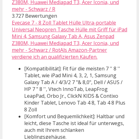
3.727 Bewertungen
Evecase 7 - 8 Zoll Tablet Hülle Ultra-portable
Universal Neopren Tasche Hülle mit Griff für iPad
Mini 4, Samsung Galaxy Tab A, Asus Zenpad
Z380M, Huawei Mediapad T3, Acer Iconia, und
mehr - Schwarz / RotAls Amazon-Partner
verdiene ich an qualifizierten Käufen.
[Kompatibilität]: Fit für die meisten 7 '' 8 ''
Tablet, wie iPad Mini 4, 3, 2, 1, Samsung
Galaxy Tab A / 4/3/2 7 "& 8,0", Dell / ASUS /
HP 7 " 8 '', Vtech InnoTab, LeapFrog
LeapPad, Orbo Jr., ClickN KIDS & Contixo
Kinder Tablet, Lenovo Tab 4 8, Tab 4 8 Plus
8 Zoll
[Komfort und Bequemlichkeit]: Haltbar und
leicht, diese Tasche ist ideal für unterwegs,
auch mit Ihrem schlanken
Lieblingsgehäuse.