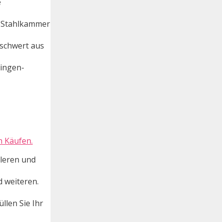
e
e Stahlkammer
tschwert aus
lingen-
n Käufen.
lleren und
 weiteren.
llen Sie Ihr