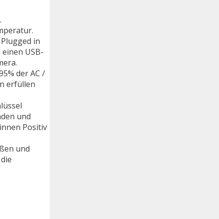
.
mperatur.
 Plugged in
h einen USB-
mera.
95% der AC /
n erfüllen
lüssel
nden und
innen Positiv
ößen und
 die