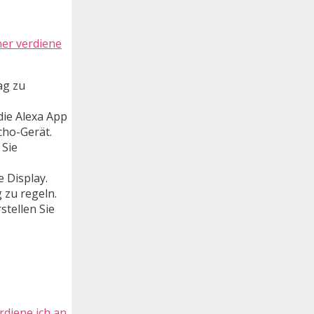
ner verdiene
ag zu
die Alexa App
cho-Gerät.
 Sie
 Display.
 zu regeln.
stellen Sie
diene ich an