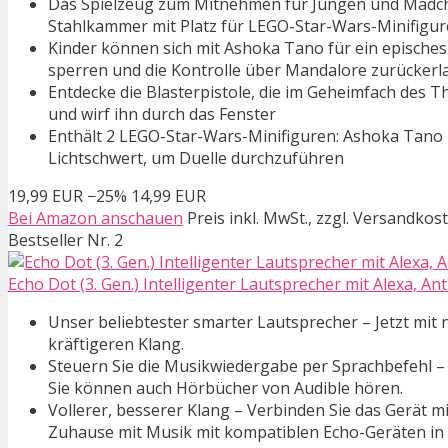
Das Spielzeug zum Mitnehmen für Jungen und Mädch
Stahlkammer mit Platz für LEGO-Star-Wars-Minifigu
Kinder können sich mit Ashoka Tano für ein epische
sperren und die Kontrolle über Mandalore zurücker
Entdecke die Blasterpistole, die im Geheimfach des T
und wirf ihn durch das Fenster
Enthält 2 LEGO-Star-Wars-Minifiguren: Ashoka Tano 
Lichtschwert, um Duelle durchzuführen
19,99 EUR
−25%
14,99 EUR
Bei Amazon anschauen
Preis inkl. MwSt., zzgl. Versandkos
Bestseller Nr. 2
Echo Dot (3. Gen.) Intelligenter Lautsprecher mit Alexa, An
Unser beliebtester smarter Lautsprecher – Jetzt mit
kräftigeren Klang.
Steuern Sie die Musikwiedergabe per Sprachbefehl –
Sie können auch Hörbücher von Audible hören.
Vollerer, besserer Klang – Verbinden Sie das Gerät mi
Zuhause mit Musik mit kompatiblen Echo-Geräten in