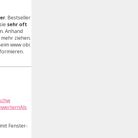
ler
. Bestseller
sie
sehr oft
en. Anhand
 mehr ziehen.
 Beim www obi
nformieren.
hwerternAls
mit Fenster-