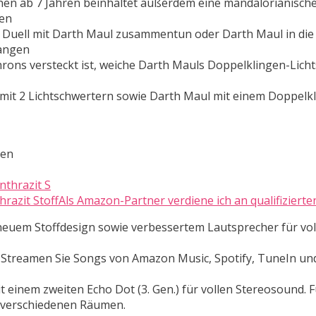
en ab 7 Jahren beinhaltet außerdem eine mandalorianisch
ren
s Duell mit Darth Maul zusammentun oder Darth Maul in di
langen
hrons versteckt ist, weiche Darth Mauls Doppelklingen-Lich
mit 2 Lichtschwertern sowie Darth Maul mit einem Doppelk
ten
thrazit StoffAls Amazon-Partner verdiene ich an qualifizierte
 neuem Stoffdesign sowie verbessertem Lautsprecher für vo
 Streamen Sie Songs von Amazon Music, Spotify, TuneIn und
t einem zweiten Echo Dot (3. Gen.) für vollen Stereosound. Fü
 verschiedenen Räumen.