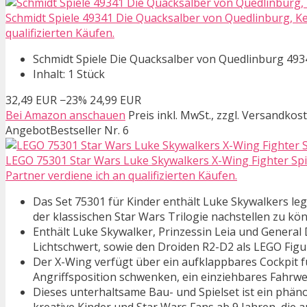
Schmidt Spiele 49341 Die Quacksalber von Quedlinburg, Ke
qualifizierten Käufen.
Schmidt Spiele Die Quacksalber von Quedlinburg 493
Inhalt: 1 Stück
32,49 EUR
−23%
24,99 EUR
Bei Amazon anschauen
Preis inkl. MwSt., zzgl. Versandkos
Angebot
Bestseller Nr. 6
LEGO 75301 Star Wars Luke Skywalkers X-Wing Fighter Spie
Partner verdiene ich an qualifizierten Käufen.
Das Set 75301 für Kinder enthält Luke Skywalkers l
der klassischen Star Wars Trilogie nachstellen zu kö
Enthält Luke Skywalker, Prinzessin Leia und General
Lichtschwert, sowie den Droiden R2-D2 als LEGO Figu
Der X-Wing verfügt über ein aufklappbares Cockpit für
Angriffsposition schwenken, ein einziehbares Fahr
Dieses unterhaltsame Bau- und Spielset ist ein ph