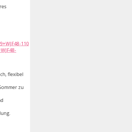
res
+WJF48-
h, flexibel
 Sommer zu
nd
lung.