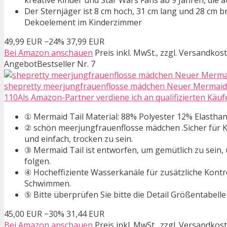
kreative Kinder und Star Wars Fans ab 9 Jahren, die
Der Sternjäger ist 8 cm hoch, 31 cm lang und 28 cm 
Dekoelement im Kinderzimmer
49,99 EUR
−24%
37,99 EUR
Bei Amazon anschauen
Preis inkl. MwSt., zzgl. Versandkos
Angebot
Bestseller Nr. 7
shepretty meerjungfrauenflosse mädchen Neuer Mermaid 
110Als Amazon-Partner verdiene ich an qualifizierten Käuf
① Mermaid Tail Material: 88% Polyester 12% Elastha
② schön meerjungfrauenflosse mädchen .Sicher für Kind
und einfach, trocken zu sein.
③ Mermaid Tail ist entworfen, um gemütlich zu sein
folgen.
④ Hocheffiziente Wasserkanäle für zusätzliche Kontro
Schwimmen.
⑤ Bitte überprüfen Sie bitte die Detail Größentabelle
45,00 EUR
−30%
31,44 EUR
Bei Amazon anschauen
Preis inkl. MwSt., zzgl. Versandkos