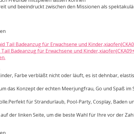
 auch Freunde mitspielen lassen können
breit und beeindruckt zwischen den Missionen als spektakulä
ten
Tail Badeanzug für Erwachsene und Kinder,xiaofenJCKA09
en.
n
er, Farbe verbläßt nicht oder läuft, es ist dehnbar, elastisc
, um das Konzept der echten Meerjungfrau, Go und Spaß im
lle.Perfekt für Strandurlaub, Pool-Party, Cosplay, Baden u
 auf der linken Seite, um die beste Wahl für Ihre vor der Zah
ten