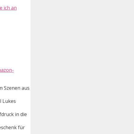
e ich an
mazon-
um Szenen aus
l Lukes
druck in die
eschenk für