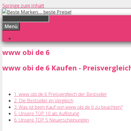
Springe zum Inhalt
Menü
www obi de 6
www obi de 6 Kaufen - Preisvergleich
1. www obi de 6 Preisvergleich der Bestseller
2. Die Bestseller im Vergleich
3. Was ist beim Kauf von www obi de 6 zu beachten?
5. Unsere TOP 10 als Auflistung
6. Unsere TOP 5 Neuerscheinungen