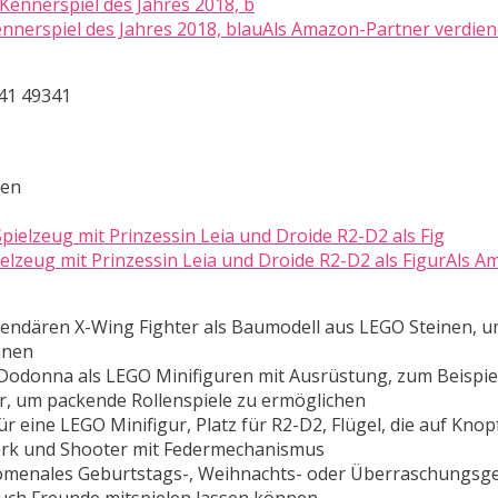
nnerspiel des Jahres 2018, blauAls Amazon-Partner verdien
41 49341
ten
lzeug mit Prinzessin Leia und Droide R2-D2 als FigurAls A
egendären X-Wing Fighter als Baumodell aus LEGO Steinen, 
nnen
 Dodonna als LEGO Minifiguren mit Ausrüstung, zum Beispie
r, um packende Rollenspiele zu ermöglichen
 eine LEGO Minifigur, Platz für R2-D2, Flügel, die auf Knopf
werk und Shooter mit Federmechanismus
änomenales Geburtstags-, Weihnachts- oder Überraschungsg