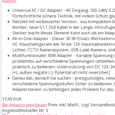
Käufen.
Universal AC / DC Adapter - AC Eingang: 100-240V 0.25A
Fortschrittliche sichere Technik, mit vollem Schutz
Netzteil mit verbesserter Version - aus kompaktem M
leichter, neue 57,1 Zoll Kabel in der Länge, Hinzufü
Stecker macht dieses Element kann auch als ein Adap
All-in-One-Adapter - Dieser 30-W-Ersatz-Wechselstro
DC-Haushaltsgeräte wie 3V bis 12V-Haushaltselektron
Lichter, CCTV-Kamerasystem, USB-Lade-Kamera, und 
Multifunktionaler 30W Adapter - Variable Spannung i
problemlos auf verschiedene Spannungen umstellen. 
praktisch zu bedienen. Unterstützung von DC 12V-2A o
(+), außen negativ (-), Polarität ist nicht reversibel.]
Genau das, wonach Sie suchen - preisgünstiges, viel
verschiedene Spannungsstufen. Sicher zu bedienen, h
Adapterstecker zu befestigen. Jedes Problem für das 
17,99 EUR
Bei Amazon anschauen
Preis inkl. MwSt., zzgl. Versandkos
Angebot
Bestseller Nr. 5