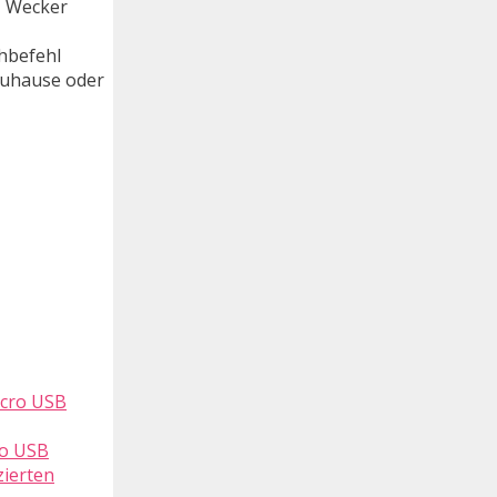
, Wecker
chbefehl
Zuhause oder
ro USB
zierten