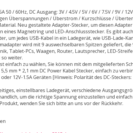
 50 / 60Hz, DC Ausgang: 3V / 4.5V / 5V / 6V / 7.5V / 9V / 12V
 gegen Überspannungen / Überstrom / Kurzschlüsse / Überte
aterial. Neu gestaltete Adapter-Stecker, um diesen Adapter
gen eines Magnetring und LED-Anschlussstecker. Es gibt auc
ter, um jedes USB-Kabel in ein Ladegerät, wie USB-Lade-Ka
madapter wird mit 9 auswechselbaren Spitzen geliefert, die 
ik, Tablet-PCs, Waagen, Router, Lautsprecher, LED-Streife
so weiter.
st einfach zu wählen, Sie können mit dem mitgelieferten Sch
5,5 mm * 2,1 mm DC Power Kabel Stecker, einfach zu verbi
der 12V-1.5A Geräten [Hinweis: Polarität des DC-Steckers: 
seitiges, einstellbares Ladegerät, verschiedene Ausgangsgr
andlich, um die richtige Spannung einzustellen und einfach
Produkt, wenden Sie sich bitte an uns vor der Rückkehr.
ten