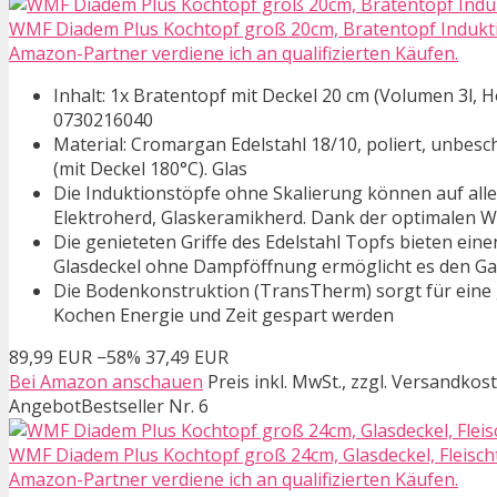
WMF Diadem Plus Kochtopf groß 20cm, Bratentopf Induktion
Amazon-Partner verdiene ich an qualifizierten Käufen.
Inhalt: 1x Bratentopf mit Deckel 20 cm (Volumen 3l, H
0730216040
Material: Cromargan Edelstahl 18/10, poliert, unbesc
(mit Deckel 180°C). Glas
Die Induktionstöpfe ohne Skalierung können auf al
Elektroherd, Glaskeramikherd. Dank der optimalen W
Die genieteten Griffe des Edelstahl Topfs bieten ei
Glasdeckel ohne Dampföffnung ermöglicht es den G
Die Bodenkonstruktion (TransTherm) sorgt für ein
Kochen Energie und Zeit gespart werden
89,99 EUR
−58%
37,49 EUR
Bei Amazon anschauen
Preis inkl. MwSt., zzgl. Versandkos
Angebot
Bestseller Nr. 6
WMF Diadem Plus Kochtopf groß 24cm, Glasdeckel, Fleischto
Amazon-Partner verdiene ich an qualifizierten Käufen.