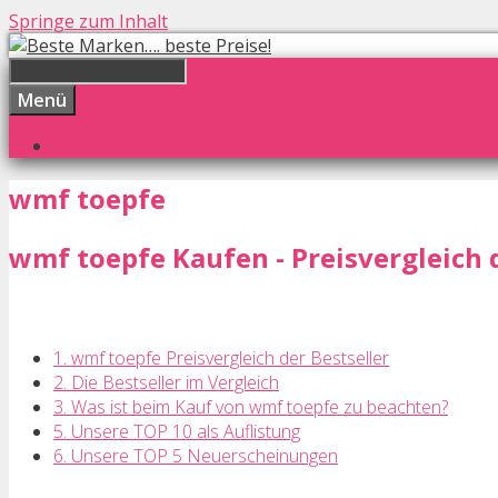
Springe zum Inhalt
Menü
wmf toepfe
wmf toepfe Kaufen - Preisvergleich d
1. wmf toepfe Preisvergleich der Bestseller
2. Die Bestseller im Vergleich
3. Was ist beim Kauf von wmf toepfe zu beachten?
5. Unsere TOP 10 als Auflistung
6. Unsere TOP 5 Neuerscheinungen