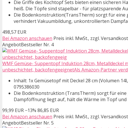
Die Griffe des Kochtopf Sets bieten einen sicheren
heiß. Die Töpfe sind stapelbar - für platzsparende 
Die Bodenkonstruktion(TransTherm) sorgt für eine 
verhindert Vakuumbildung, unkontrollierten Dampfau
498,57 EUR
Bei Amazon anschauen
Preis inkl. MwSt., zzgl. Versandkos
Angebot
Bestseller Nr. 4
WMF Gemüse- Suppentopf Induktion 28cm, Metalldeckel mi
unbeschichtet, backofengeeignetAls Amazon-Partner verdie
Inhalt: 1x Gemüsetopf mit Deckel 28 cm (Volumen 14l,
0795386030
Die Bodenkonstruktion (TransTherm) sorgt für eine
Dampföffnung liegt auf, hält die Wärme im Topf und lä
99,99 EUR
−13%
86,85 EUR
Bei Amazon anschauen
Preis inkl. MwSt., zzgl. Versandkos
Angebot
Bestseller Nr. 5