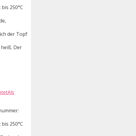
 bis 250°C
de,
ich der Topf
 heiß. Der
htetAls
elnummer:
 bis 250°C