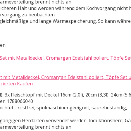
ärmeverteilung brennt nichts an
n sicheren Halt und werden während dem Kochvorgang nicht h
arvorgang zu beobachten
e gleichmäßige und lange Wärmespeicherung. So kann währ
ten
 mit Metalldeckel, Cromargan Edelstahl poliert, Töpfe Set 
zierten Käufen.
, 3x Fleischtopf mit Deckel 16cm (2,0l), 20cm (3,3l), 24cm (5,6l
mer: 1788066040
hichtet - rostfrei, spülmaschinengeeignet, säurebeständig,
n gängigen Herdarten verwendet werden: Induktionsherd, Ga
ärmeverteilung brennt nichts an