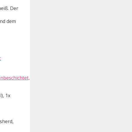
eiß. Der
end dem
unbeschichtet,
), 1x
sherd,