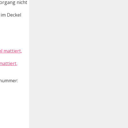
organg nicht
 im Deckel
attiert,
elnummer: