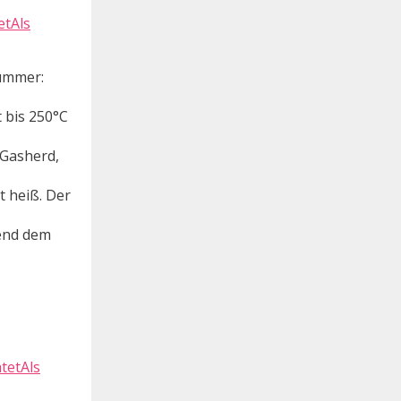
etAls
nummer:
 bis 250°C
 Gasherd,
t heiß. Der
end dem
tetAls