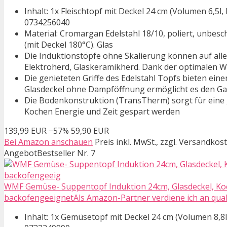
Inhalt: 1x Fleischtopf mit Deckel 24 cm (Volumen 6,5l
0734256040
Material: Cromargan Edelstahl 18/10, poliert, unbesc
(mit Deckel 180°C). Glas
Die Induktionstöpfe ohne Skalierung können auf al
Elektroherd, Glaskeramikherd. Dank der optimalen W
Die genieteten Griffe des Edelstahl Topfs bieten ei
Glasdeckel ohne Dampföffnung ermöglicht es den G
Die Bodenkonstruktion (TransTherm) sorgt für ein
Kochen Energie und Zeit gespart werden
139,99 EUR
−57%
59,90 EUR
Bei Amazon anschauen
Preis inkl. MwSt., zzgl. Versandkos
Angebot
Bestseller Nr. 7
WMF Gemüse- Suppentopf Induktion 24cm, Glasdeckel, Koch
backofengeeignetAls Amazon-Partner verdiene ich an quali
Inhalt: 1x Gemüsetopf mit Deckel 24 cm (Volumen 8,8l