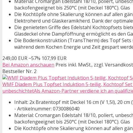
Material: Cromargan Edelstahl 18/10, poliert, unbesc
backofengeeignet bis 250°C (mit Deckel 180°C). Glas
Die Kochtöpfe ohne Skalierung können auf allen gä
Elektroherd und Glaskeramikherd. Dank der optimal
Die genieteten Griffe des Edelstahl Kochtopfsets bie
Glasdeckel ohne Dampföffnung ermöglicht es den G
Die Bodenkonstruktion (TransTherm) des Topf Sets 
während dem Kochen Energie und Zeit gespart werd
249,00 EUR
−57%
107,99 EUR
Bei Amazon anschauen
Preis inkl. MwSt., zzgl. Versandkos
Bestseller Nr. 2
WMF Diadem Plus Topfset Induktion 5-teilig, Kochtopf Set 
unbeschichtetAls Amazon-Partner verdiene ich an qualifizi
Inhalt: 2x Bratentopf mit Deckel 16 cm (V 1,5l), 20 cm (V
- Artikelnummer: 0730086040
Material: Cromargan Edelstahl 18/10, poliert, unbesc
backofengeeignet bis 250°C (mit Deckel 180°C). Glas
Die Kochtöpfe ohne Skalierung können auf allen gä