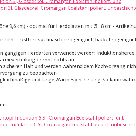
 3l, Glasdeckel, Cromargan Edelstahl poliert, unbeschicht
öhe 9,6 cm) - optimal für Herdplatten mit Ø 18 cm - Artikel
hichtet - rostfrei, spülmaschinengeeignet, backofengeeignet
len gängigen Herdarten verwendet werden: Induktionsherde
ärmeverteilung brennt nichts an
nen sicheren Halt und werden während dem Kochvorgang nich
arvorgang zu beobachten
e gleichmäßige und lange Wärmespeicherung. So kann währ
ten
pf Induktion 6,5l, Cromargan Edelstahl poliert, unbeschich