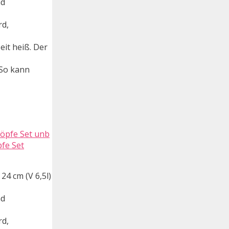
nd
rd,
eit heiß. Der
 So kann
pfe Set
 24 cm (V 6,5l)
nd
rd,