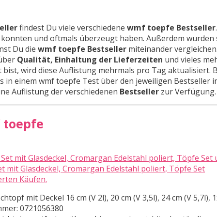
eller
findest Du viele verschiedene
wmf toepfe Bestseller
en konnten und oftmals überzeugt haben. Außerdem wurden 
nnst Du die
wmf toepfe Bestseller
miteinander vergleichen
 über
Qualität, Einhaltung der Lieferzeiten
und vieles meh
 bist, wird diese Auflistung mehrmals pro Tag aktualisiert.
s in einem wmf toepfe Test über den jeweiligen Bestseller i
 eine Auflistung der verschiedenen
Bestseller
zur Verfügung.
 toepfe
t mit Glasdeckel, Cromargan Edelstahl poliert, Töpfe Set
erten Käufen.
chtopf mit Deckel 16 cm (V 2l), 20 cm (V 3,5l), 24 cm (V 5,7l), 
nummer: 0721056380