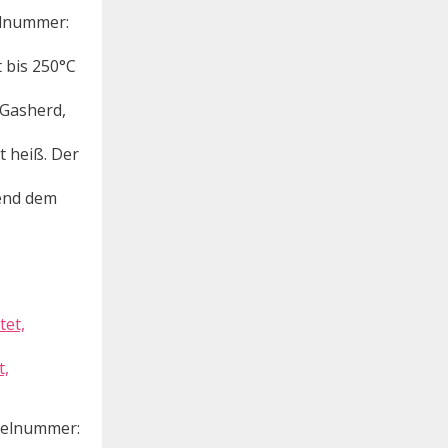
kelnummer:
 bis 250°C
 Gasherd,
t heiß. Der
end dem
t,
ikelnummer: