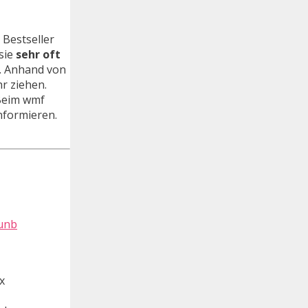
. Bestseller
sie
sehr oft
. Anhand von
r ziehen.
 Beim wmf
nformieren.
1x