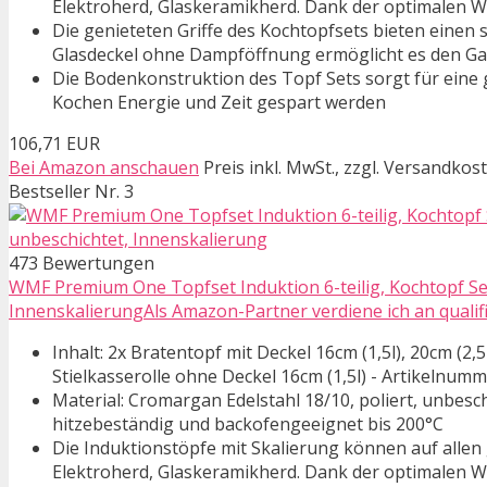
Elektroherd, Glaskeramikherd. Dank der optimalen W
Die genieteten Griffe des Kochtopfsets bieten eine
Glasdeckel ohne Dampföffnung ermöglicht es den G
Die Bodenkonstruktion des Topf Sets sorgt für ein
Kochen Energie und Zeit gespart werden
106,71 EUR
Bei Amazon anschauen
Preis inkl. MwSt., zzgl. Versandkos
Bestseller Nr. 3
473 Bewertungen
WMF Premium One Topfset Induktion 6-teilig, Kochtopf Set
InnenskalierungAls Amazon-Partner verdiene ich an qualifi
Inhalt: 2x Bratentopf mit Deckel 16cm (1,5l), 20cm (2,5l)
Stielkasserolle ohne Deckel 16cm (1,5l) - Artikelnum
Material: Cromargan Edelstahl 18/10, poliert, unbesc
hitzebeständig und backofengeeignet bis 200°C
Die Induktionstöpfe mit Skalierung können auf alle
Elektroherd, Glaskeramikherd. Dank der optimalen W