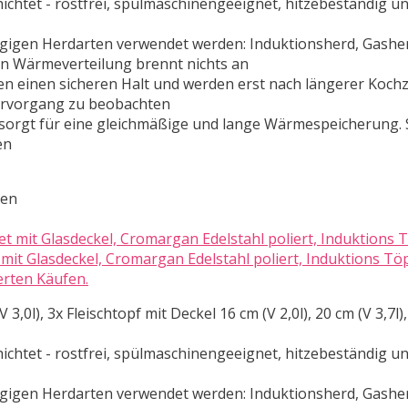
hichtet - rostfrei, spülmaschinengeeignet, hitzebeständig u
ngigen Herdarten verwendet werden: Induktionsherd, Gashe
en Wärmeverteilung brennt nichts an
ten einen sicheren Halt und werden erst nach längerer Kochz
arvorgang zu beobachten
sorgt für eine gleichmäßige und lange Wärmespeicherung.
en
ten
mit Glasdeckel, Cromargan Edelstahl poliert, Induktions Tö
erten Käufen.
 3,0l), 3x Fleischtopf mit Deckel 16 cm (V 2,0l), 20 cm (V 3,7l),
hichtet - rostfrei, spülmaschinengeeignet, hitzebeständig u
ngigen Herdarten verwendet werden: Induktionsherd, Gashe