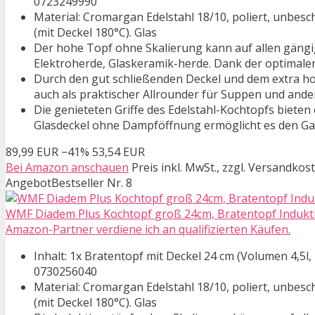
0723249990
Material: Cromargan Edelstahl 18/10, poliert, unbesc
(mit Deckel 180°C). Glas
Der hohe Topf ohne Skalierung kann auf allen gäng
Elektroherde, Glaskeramik-herde. Dank der optimale
Durch den gut schließenden Deckel und dem extra hohe
auch als praktischer Allrounder für Suppen und and
Die genieteten Griffe des Edelstahl-Kochtopfs bieten
Glasdeckel ohne Dampföffnung ermöglicht es den G
89,99 EUR
−41%
53,54 EUR
Bei Amazon anschauen
Preis inkl. MwSt., zzgl. Versandkos
Angebot
Bestseller Nr. 8
WMF Diadem Plus Kochtopf groß 24cm, Bratentopf Induktion
Amazon-Partner verdiene ich an qualifizierten Käufen.
Inhalt: 1x Bratentopf mit Deckel 24 cm (Volumen 4,5l,
0730256040
Material: Cromargan Edelstahl 18/10, poliert, unbesc
(mit Deckel 180°C). Glas