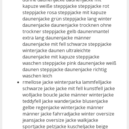
kapuze weiße steppjacke steppjacke rot
steppjacke rosa steppjacke mit kapuze
daunenjacke grün steppjacke lang winter
daunenjacke daunenjacke trocknen ohne
trockner steppjacke gelb daunenmantel
extra lang daunenjacke männer
daunenjacke mit fell schwarze steppjacke
winterjacke daunen ultraleichte
daunenjacke mit kapuze steppjacke
waschen steppjacke pink daunenjacke weiß
daunen steppjacke daunenjacke richtig
waschen leich
rmellose jacke winterparka lammfelljacke
schwarze jacke jacke mit fell kunstfell jacke
wolljacke boucle jacke männer winterjacke
teddyfell jacke wanderjacke blusenjacke
gelbe regenjacke winterjacke männer
männer jacke fahrradjacke winter oversize
jeansjacke oversize jacke walkjacke
sportjacke pelzjacke kuscheljacke beige