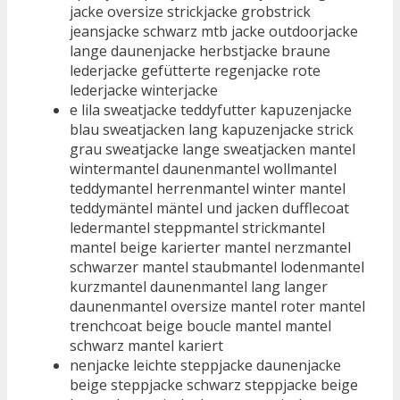
jacke oversize strickjacke grobstrick
jeansjacke schwarz mtb jacke outdoorjacke
lange daunenjacke herbstjacke braune
lederjacke gefütterte regenjacke rote
lederjacke winterjacke
e lila sweatjacke teddyfutter kapuzenjacke
blau sweatjacken lang kapuzenjacke strick
grau sweatjacke lange sweatjacken mantel
wintermantel daunenmantel wollmantel
teddymantel herrenmantel winter mantel
teddymäntel mäntel und jacken dufflecoat
ledermantel steppmantel strickmantel
mantel beige karierter mantel nerzmantel
schwarzer mantel staubmantel lodenmantel
kurzmantel daunenmantel lang langer
daunenmantel oversize mantel roter mantel
trenchcoat beige boucle mantel mantel
schwarz mantel kariert
nenjacke leichte steppjacke daunenjacke
beige steppjacke schwarz steppjacke beige