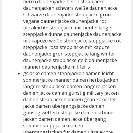
herrn daunenjacke herrn steppjacke
daunenjacken schwarz weiße daunenjacke
schwarze daunenjacke steppjacke grün
vegane daunenjacke daunenjacke rot
ultraleichte steppjacke mit beutel lange
steppjacke dünne daunenjacke daunenjacke
mit kapuze weiße steppjacke steppjacke rot
steppjacke rosa steppjacke mit kapuze
daunenjacke grün steppjacke lang winter
daunenjacke steppjacke gelb daunenjacke
männer daunenjacke mit fell s
gsjacke damen steppjacken damen leicht
sommerjacke männer damen herbstjacken
längere steppjacke damen längere jacken
damen jacke damen günstig military jacken
damen steppjacken damen grün karierter
jacke damen übergangsjacke damen
günstig wetterfeste jacke damen schöne
jacken damen damen jacke übergang
sommer steppjacke damen
übergangsjacken für damen ultraleichte