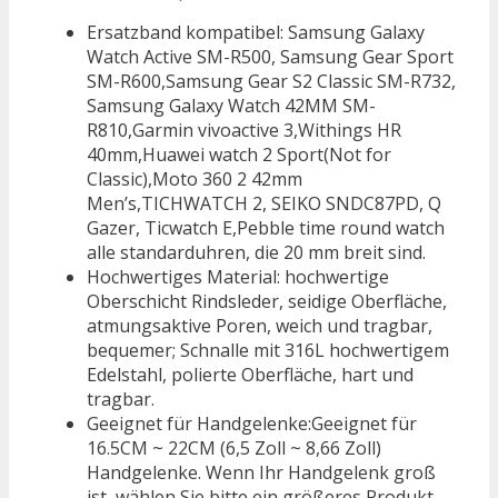
Ersatzband kompatibel: Samsung Galaxy
Watch Active SM-R500, Samsung Gear Sport
SM-R600,Samsung Gear S2 Classic SM-R732,
Samsung Galaxy Watch 42MM SM-
R810,Garmin vivoactive 3,Withings HR
40mm,Huawei watch 2 Sport(Not for
Classic),Moto 360 2 42mm
Men’s,TICHWATCH 2, SEIKO SNDC87PD, Q
Gazer, Ticwatch E,Pebble time round watch
alle standarduhren, die 20 mm breit sind.
Hochwertiges Material: hochwertige
Oberschicht Rindsleder, seidige Oberfläche,
atmungsaktive Poren, weich und tragbar,
bequemer; Schnalle mit 316L hochwertigem
Edelstahl, polierte Oberfläche, hart und
tragbar.
Geeignet für Handgelenke:Geeignet für
16.5CM ~ 22CM (6,5 Zoll ~ 8,66 Zoll)
Handgelenke. Wenn Ihr Handgelenk groß
ist, wählen Sie bitte ein größeres Produkt.