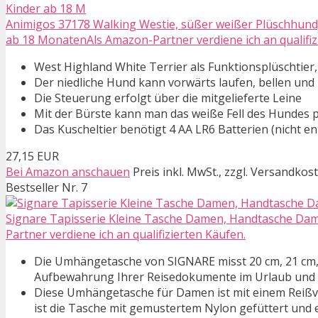
Animigos 37178 Walking Westie, süßer weißer Plüschhund, c
ab 18 MonatenAls Amazon-Partner verdiene ich an qualifiz
West Highland White Terrier als Funktionsplüschtier,
Der niedliche Hund kann vorwärts laufen, bellen un
Die Steuerung erfolgt über die mitgelieferte Leine
Mit der Bürste kann man das weiße Fell des Hundes p
Das Kuscheltier benötigt 4 AA LR6 Batterien (nicht e
27,15 EUR
Bei Amazon anschauen
Preis inkl. MwSt., zzgl. Versandkos
Bestseller Nr. 7
Signare Tapisserie Kleine Tasche Damen, Handtasche Dame
Partner verdiene ich an qualifizierten Käufen.
Die Umhängetasche von SIGNARE misst 20 cm, 21 cm, 7 
Aufbewahrung Ihrer Reisedokumente im Urlaub und k
Diese Umhängetasche für Damen ist mit einem Reißv
ist die Tasche mit gemustertem Nylon gefüttert und e