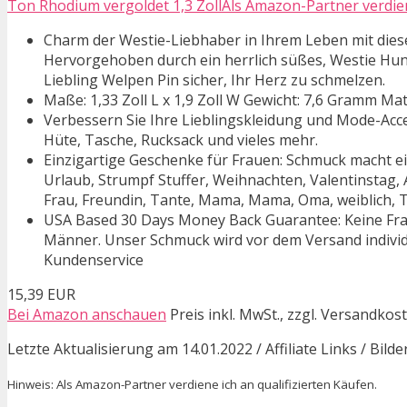
Ton Rhodium vergoldet 1,3 ZollAls Amazon-Partner verdiene
Charm der Westie-Liebhaber in Ihrem Leben mit diese
Hervorgehoben durch ein herrlich süßes, Westie Hund 
Liebling Welpen Pin sicher, Ihr Herz zu schmelzen.
Maße: 1,33 Zoll L x 1,9 Zoll W Gewicht: 7,6 Gramm Mat
Verbessern Sie Ihre Lieblingskleidung und Mode-Acces
Hüte, Tasche, Rucksack und vieles mehr.
Einzigartige Geschenke für Frauen: Schmuck macht ei
Urlaub, Strumpf Stuffer, Weihnachten, Valentinstag,
Frau, Freundin, Tante, Mama, Mama, Oma, weiblich, Te
USA Based 30 Days Money Back Guarantee: Keine Frag
Männer. Unser Schmuck wird vor dem Versand individu
Kundenservice
15,39 EUR
Bei Amazon anschauen
Preis inkl. MwSt., zzgl. Versandkos
Letzte Aktualisierung am 14.01.2022 / Affiliate Links / Bil
Hinweis: Als Amazon-Partner verdiene ich an qualifizierten Käufen.