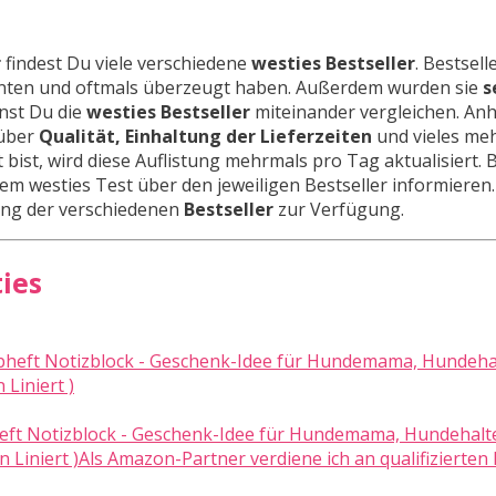
r
findest Du viele verschiedene
westies Bestseller
. Bestsell
nnten und oftmals überzeugt haben. Außerdem wurden sie
s
nnst Du die
westies Bestseller
miteinander vergleichen. An
 über
Qualität, Einhaltung der Lieferzeiten
und vieles meh
 bist, wird diese Auflistung mehrmals pro Tag aktualisiert. 
em westies Test über den jeweiligen Bestseller informieren.
stung der verschiedenen
Bestseller
zur Verfügung.
ties
ft Notizblock - Geschenk-Idee für Hundemama, Hundehalte
ten Liniert )Als Amazon-Partner verdiene ich an qualifizierten