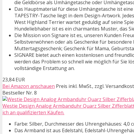
die Geldbörse als Umhängetasche oder Umhängetasc
Das Hauptmaterial für diese Umhängetasche ist eine 
TAPESTRY-Tasche liegt in dem Design-Artwork. Jedes 
West Highland Terrier wartet geduldig auf seine Spie
Hundeliebhaber ist es ein charmantes Muster, das Sie
Die Mission von Signare ist es, unseren Kunden Fre
Selbstverwöhnen oder als Geschenke für besondere F
Muttertagsgeschenk; Geschenk für Mama, Geburtsta
SIGNARE bietet auch einen kostenlosen und freundlic
werden das Problem so schnell wie möglich für Sie lö
vollständige Erstattung an.
23,84 EUR
Bei Amazon anschauen
Preis inkl. MwSt., zzgl. Versandkos
Bestseller Nr. 8
Westie Design Analog Armbanduhr Quarz Silber Zifferblat
ich an qualifizierten Käufen.
Farbe: Silber, Durchmesser des Uhrengehäuses: 4,0 c
Das Armband ist aus Edelstahl, Edelstahl-Uhrengehäu