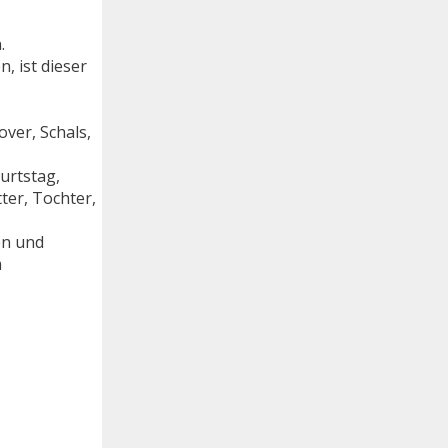
.
, ist dieser
ver, Schals,
urtstag,
ter, Tochter,
en und
m