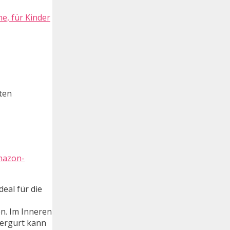
e, für Kinder
aten
mazon-
eal für die
n. Im Inneren
tergurt kann