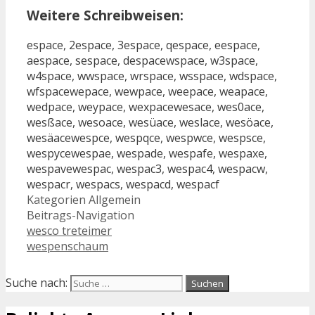
Weitere Schreibweisen:
espace, 2espace, 3espace, qespace, eespace,
aespace, sespace, despacewspace, w3space,
w4space, wwspace, wrspace, wsspace, wdspace,
wfspacewepace, wewpace, weepace, weapace,
wedpace, weypace, wexpacewesace, wes0ace,
wesßace, wesoace, wesüace, weslace, wesöace,
wesäacewespce, wespqce, wespwce, wespsce,
wespycewespae, wespade, wespafe, wespaxe,
wespavewespac, wespac3, wespac4, wespacw,
wespacr, wespacs, wespacd, wespacf
Kategorien
Allgemein
Beitrags-Navigation
wesco treteimer
wespenschaum
Suche nach: