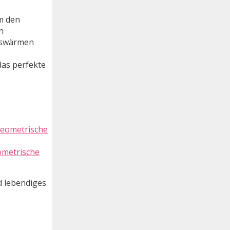
m den
n
auswärmen
das perfekte
ometrische
d lebendiges