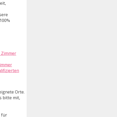
it,
sere
 100%
Zimmer
ifizierten
ignete Orte.
 bitte mit,
 für