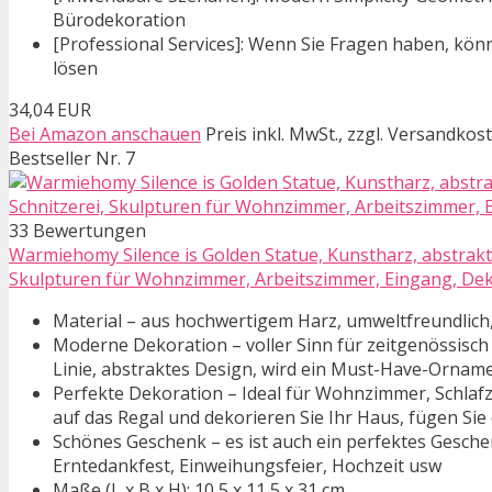
Bürodekoration
[Professional Services]: Wenn Sie Fragen haben, könn
lösen
34,04 EUR
Bei Amazon anschauen
Preis inkl. MwSt., zzgl. Versandkos
Bestseller Nr. 7
33 Bewertungen
Warmiehomy Silence is Golden Statue, Kunstharz, abstrakte
Skulpturen für Wohnzimmer, Arbeitszimmer, Eingang, Dekor
Material – aus hochwertigem Harz, umweltfreundlich, 
Moderne Dekoration – voller Sinn für zeitgenössisch
Linie, abstraktes Design, wird ein Must-Have-Orname
Perfekte Dekoration – Ideal für Wohnzimmer, Schlafzi
auf das Regal und dekorieren Sie Ihr Haus, fügen Sie 
Schönes Geschenk – es ist auch ein perfektes Gesch
Erntedankfest, Einweihungsfeier, Hochzeit usw
Maße (L x B x H): 10,5 x 11,5 x 31 cm