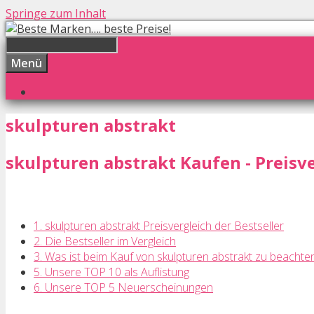
Springe zum Inhalt
Menü
skulpturen abstrakt
skulpturen abstrakt Kaufen - Preisve
1. skulpturen abstrakt Preisvergleich der Bestseller
2. Die Bestseller im Vergleich
3. Was ist beim Kauf von skulpturen abstrakt zu beachte
5. Unsere TOP 10 als Auflistung
6. Unsere TOP 5 Neuerscheinungen