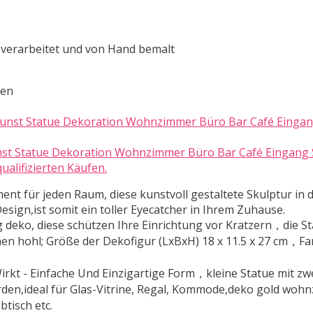
 verarbeitet und von Hand bemalt
ten
 Kunst Statue Dekoration Wohnzimmer Büro Bar Café Eingang
alifizierten Käufen.
nt für jeden Raum, diese kunstvoll gestaltete Skulptur in ​
sign,ist somit ein toller Eyecatcher in Ihrem Zuhause.
eko, diese schützen Ihre Einrichtung vor Kratzern，die St
nen hohl; Größe der Dekofigur (LxBxH) 18 x 11.5 x 27 cm，
rkt - Einfache Und Einzigartige Form，kleine Statue mit z
werden,ideal für Glas-Vitrine, Regal, Kommode,deko gold wo
tisch etc.