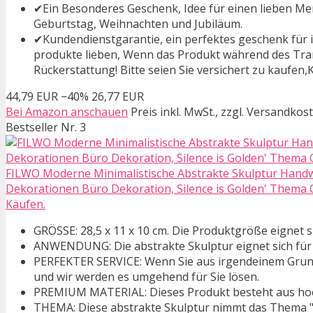
✔Ein Besonderes Geschenk, Idee für einen lieben Men
Geburtstag, Weihnachten und Jubiläum.
✔Kundendienstgarantie, ein perfektes geschenk für ih
produkte lieben, Wenn das Produkt während des Trans
Rückerstattung! Bitte seien Sie versichert zu kaufen,
44,79 EUR
−40%
26,77 EUR
Bei Amazon anschauen
Preis inkl. MwSt., zzgl. Versandkos
Bestseller Nr. 3
FILWO Moderne Minimalistische Abstrakte Skulptur Han
Dekorationen Büro Dekoration, Silence is Golden' Thema O
Käufen.
GRÖSSE: 28,5 x 11 x 10 cm. Die Produktgröße eignet 
ANWENDUNG: Die abstrakte Skulptur eignet sich für
PERFEKTER SERVICE: Wenn Sie aus irgendeinem Grund mi
und wir werden es umgehend für Sie lösen.
PREMIUM MATERIAL: Dieses Produkt besteht aus hochw
THEMA: Diese abstrakte Skulptur nimmt das Thema "sil