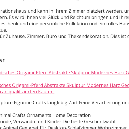
orationshaus und kann in Ihrem Zimmer platziert werden, u
rn. Es wird Ihnen viel Glück und Reichtum bringen und Ihre
eschenk und eine persönliche Kollektion und ein tolles H
ue.
ür Zuhause, Zimmer, Büro und Thekendekoration. Dies ist 
ten
sches Origami-Pferd Abstrakte Skulptur Modernes Harz Ge
n qualifizierten Käufen.
lpture Figurine Crafts langlebig Zart Feine Verarbeitung un
c Animal Crafts Ornaments Home Decoration
unde, Verwandte und Kinder Die beste Geschenkwahl
ric Animal Geeignet für Desktop-Schlafzimmer Wohnzimmer