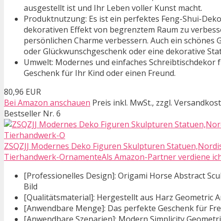
ausgestellt ist und Ihr Leben voller Kunst macht.
Produktnutzung: Es ist ein perfektes Feng-Shui-Dek
dekorativen Effekt von begrenztem Raum zu verbesse
persönlichen Charme verbessern. Auch ein schönes G
oder Glückwunschgeschenk oder eine dekorative Stat
Umwelt: Modernes und einfaches Schreibtischdekor f
Geschenk für Ihr Kind oder einen Freund.
80,96 EUR
Bei Amazon anschauen
Preis inkl. MwSt., zzgl. Versandkos
Bestseller Nr. 6
ZSQZJJ Modernes Deko Figuren Skulpturen Statuen,Nordi
Tierhandwerk-OrnamenteAls Amazon-Partner verdiene ich a
[Professionelles Design]: Origami Horse Abstract Scu
Bild
[Qualitätsmaterial]: Hergestellt aus Harz Geometri
[Anwendbare Menge]: Das perfekte Geschenk für Fre
[Anwendbare Szenarien]: Modern Simplicity Geomet