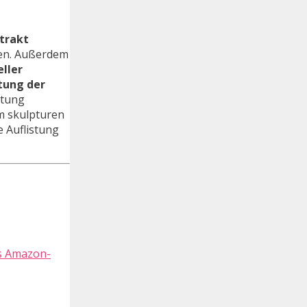
trakt
ben. Außerdem
ller
ltung der
stung
em skulpturen
e Auflistung
ls Amazon-