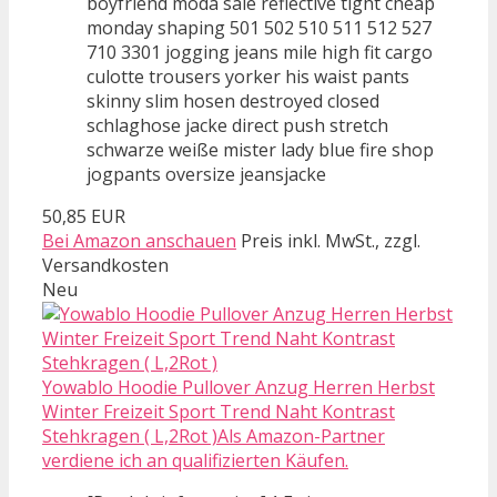
boyfriend moda sale reflective tight cheap
monday shaping 501 502 510 511 512 527
710 3301 jogging jeans mile high fit cargo
culotte trousers yorker his waist pants
skinny slim hosen destroyed closed
schlaghose jacke direct push stretch
schwarze weiße mister lady blue fire shop
jogpants oversize jeansjacke
50,85 EUR
Bei Amazon anschauen
Preis inkl. MwSt., zzgl.
Versandkosten
Neu
Yowablo Hoodie Pullover Anzug Herren Herbst
Winter Freizeit Sport Trend Naht Kontrast
Stehkragen ( L,2Rot )Als Amazon-Partner
verdiene ich an qualifizierten Käufen.