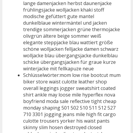
lange damenjacken herbst daunenjacke
frühlingsjacke wolljacken khaki stoff
modische gefüttert gute mantel
dunkelblaue wintermäntel und jacken
trendige sommerjacken grüne thermojacke
olivgrün ältere beige sommer weiß
elegante steppjacke blau wattiert größe
schöne wolljacken felljacke damen schwarz
wolljacke blau übergangsjacke dunkelblau
schicke übergangsjacken für graue kurze
winterjacke mit fellkapuze neue
Schlüsselwörter:mom low rise bootcut mum
biker store waist culotte leather shop
overall leggings jogger sweatshirt coated
shirt ankle may loose mile hyperflex nova
boyfriend moda sale reflective tight cheap
monday shaping 501 502 510 511 512 527
710 3301 jogging jeans mile high fit cargo
culotte trousers yorker his waist pants
skinny slim hosen destroyed closed