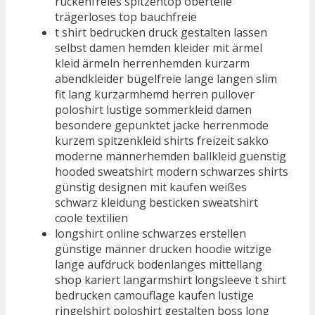
rückenfreies spitzentop oberteile
trägerloses top bauchfreie
t shirt bedrucken druck gestalten lassen
selbst damen hemden kleider mit ärmel
kleid ärmeln herrenhemden kurzarm
abendkleider bügelfreie lange langen slim
fit lang kurzarmhemd herren pullover
poloshirt lustige sommerkleid damen
besondere gepunktet jacke herrenmode
kurzem spitzenkleid shirts freizeit sakko
moderne männerhemden ballkleid guenstig
hooded sweatshirt modern schwarzes shirts
günstig designen mit kaufen weißes
schwarz kleidung besticken sweatshirt
coole textilien
longshirt online schwarzes erstellen
günstige männer drucken hoodie witzige
lange aufdruck bodenlanges mittellang
shop kariert langarmshirt longsleeve t shirt
bedrucken camouflage kaufen lustige
ringelshirt poloshirt gestalten boss long