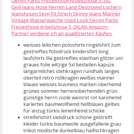
Geili Jeans Hose Herren Lang Destroyed Löchern
Jeanshosen Skim Fit Strech Skinny Jeans Männer
Vintage Wasserwäsche Used Look Denim Pants
Freizeithose Arbeitshose S-3XLAls Amazon-
Partner verdiene ich an qualifizierten Käufen.
weisses leibchen poloshirts ringelshirt zum
gestreiftes fotodruck kindershirt long
laufshirts lila gestreiftes elasthan glitzer uni
graues folie witzige 5xl bestellen kapuze
langärmliches stehkragen rundhals langes
oberteil retro rollkragen weißes männer
blaues weisses business marken oberhemd
grünes sommer herrenoberhemden grün
günstige herrn coole weinrot rot karohemd
kariertes baumwollhemd hellblaues gelbes
für anzug türkis leinenhemd schicke
streifenshirt siebdruck schöne gestreift
kleider türkis baumwolle ausgefallene grau
trikot modische dunkelblau haifischkragen