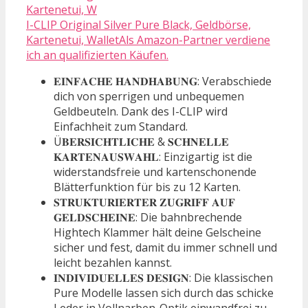
I-CLIP Original Silver Pure Black, Geldbörse,
Kartenetui, WalletAls Amazon-Partner verdiene
ich an qualifizierten Käufen.
𝐄𝐈𝐍𝐅𝐀𝐂𝐇𝐄 𝐇𝐀𝐍𝐃𝐇𝐀𝐁𝐔𝐍𝐆: Verabschiede
dich von sperrigen und unbequemen
Geldbeuteln. Dank des I-CLIP wird
Einfachheit zum Standard.
Ü𝐁𝐄𝐑𝐒𝐈𝐂𝐇𝐓𝐋𝐈𝐂𝐇𝐄 & 𝐒𝐂𝐇𝐍𝐄𝐋𝐋𝐄
𝐊𝐀𝐑𝐓𝐄𝐍𝐀𝐔𝐒𝐖𝐀𝐇𝐋: Einzigartig ist die
widerstandsfreie und kartenschonende
Blätterfunktion für bis zu 12 Karten.
𝐒𝐓𝐑𝐔𝐊𝐓𝐔𝐑𝐈𝐄𝐑𝐓𝐄𝐑 𝐙𝐔𝐆𝐑𝐈𝐅𝐅 𝐀𝐔𝐅
𝐆𝐄𝐋𝐃𝐒𝐂𝐇𝐄𝐈𝐍𝐄: Die bahnbrechende
Hightech Klammer hält deine Gelscheine
sicher und fest, damit du immer schnell und
leicht bezahlen kannst.
𝐈𝐍𝐃𝐈𝐕𝐈𝐃𝐔𝐄𝐋𝐋𝐄𝐒 𝐃𝐄𝐒𝐈𝐆𝐍: Die klassischen
Pure Modelle lassen sich durch das schicke
Leder in Vollnarben-Optik einwandfrei zu