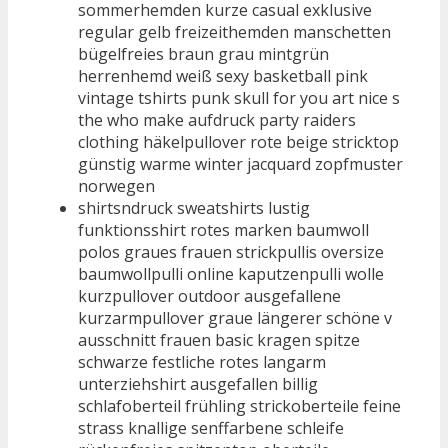
sommerhemden kurze casual exklusive
regular gelb freizeithemden manschetten
bügelfreies braun grau mintgrün
herrenhemd weiß sexy basketball pink
vintage tshirts punk skull for you art nice s
the who make aufdruck party raiders
clothing häkelpullover rote beige stricktop
günstig warme winter jacquard zopfmuster
norwegen
shirtsndruck sweatshirts lustig
funktionsshirt rotes marken baumwoll
polos graues frauen strickpullis oversize
baumwollpulli online kaputzenpulli wolle
kurzpullover outdoor ausgefallene
kurzarmpullover graue längerer schöne v
ausschnitt frauen basic kragen spitze
schwarze festliche rotes langarm
unterziehshirt ausgefallen billig
schlafoberteil frühling strickoberteile feine
strass knallige senffarbene schleife