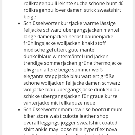
rollkragenpulli leichte suche schöne bunt 46
rollkragenpullover damen strick sweatshirt
beige
Schlüsselwörter:kurzjacke warme lässige
felljacke schwarz übergangsjacken mäntel
lange damenjacken herbst daunenjacke
frühlingsjacke wolljacken khaki stoff
modische gefüttert gute mantel
dunkelblaue wintermäntel und jacken
trendige sommerjacken grüne thermojacke
olivgrün ältere beige sommer weiß
elegante steppjacke blau wattiert größe
schöne wolljacken felljacke damen schwarz
wolljacke blau übergangsjacke dunkelblau
schicke übergangsjacken für graue kurze
winterjacke mit fellkapuze neue
Schlüsselwörter:mom low rise bootcut mum
biker store waist culotte leather shop
overall leggings jogger sweatshirt coated
shirt ankle may loose mile hyperflex nova