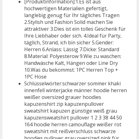
[Produktinformation]:1.Es ist aus
hochwertigen Materialien gefertigt,
langlebig genug für Ihr tägliches Tragen
2.Stylish und Fashion Solid machen Sie
attraktiver 3.Dies ist ein tolles Geschenk für
Ihre Liebhaber oder sich. 4.Ideal für Party,
täglich, Strand, ich bin sicher 5.Gender:
Herren 6.Anlass: Lässig 7.Dicke: Standard
8.Material: Polyesterow 9.Wie zu waschen:
Handwäsche Kalt, Hängen oder Line Dry
10.Was du bekommst: 1PC Herren Top +
1PC Hose
Schlüsselwörter:schwarzer sommer khaki
innenfell winterjacke männer hoodie herren
weißer oversized grauer hoodies
kapuzenshirt zip kapuzenpullover
sweatshirt kapuzen günstige weiß grau
kapuzensweatshirt pullover 1 2 3 38 44 50
164 hoodie herren camouflage weißer rot
sweatshirt mit reißverschluss schwarze
hoodies pullover grau oversized pink für