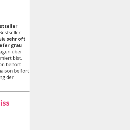
stseller
 Bestseller
sie
sehr oft
iefer grau
sagen über
miert bist,
on belfort
maison belfort
ung der
iss