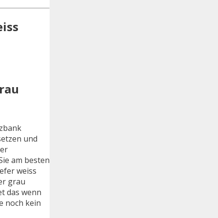
eiss
grau
tzbank
setzen und
der
 Sie am besten
efer weiss
er grau
et das wenn
e noch kein