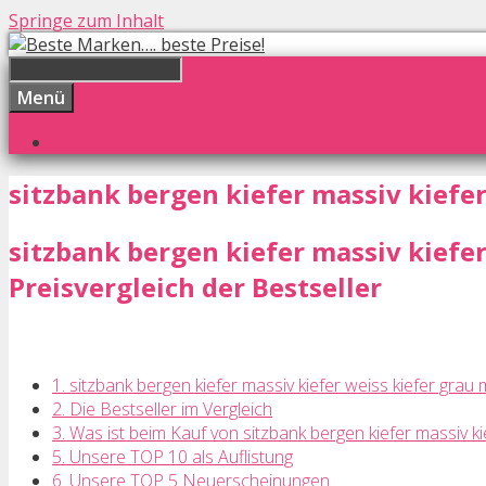
Springe zum Inhalt
Menü
sitzbank bergen kiefer massiv kiefer
sitzbank bergen kiefer massiv kiefer
Preisvergleich der Bestseller
1. sitzbank bergen kiefer massiv kiefer weiss kiefer grau 
2. Die Bestseller im Vergleich
3. Was ist beim Kauf von sitzbank bergen kiefer massiv k
5. Unsere TOP 10 als Auflistung
6. Unsere TOP 5 Neuerscheinungen