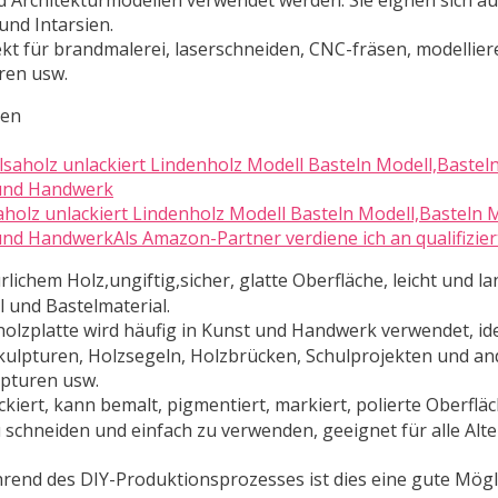
 Architekturmodellen verwendet werden. Sie eignen sich au
und Intarsien.
ekt für brandmalerei, laserschneiden, CNC-fräsen, modellier
ren usw.
ten
aholz unlackiert Lindenholz Modell Basteln Modell,Basteln 
 und HandwerkAls Amazon-Partner verdiene ich an qualifizie
hem Holz,ungiftig,sicher, glatte Oberfläche, leicht und la
l und Bastelmaterial.
platte wird häufig in Kunst und Handwerk verwendet, idea
kulpturen, Holzsegeln, Holzbrücken, Schulprojekten und a
lpturen usw.
ert, kann bemalt, pigmentiert, markiert, polierte Oberfläch
zu schneiden und einfach zu verwenden, geeignet für alle Al
d des DIY-Produktionsprozesses ist dies eine gute Möglic