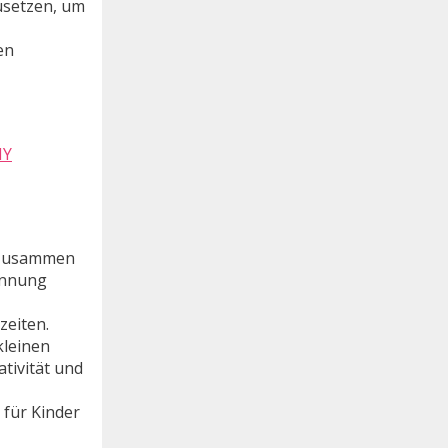
usetzen, um
en
e zusammen
kennung
zeiten.
kleinen
ativität und
 für Kinder