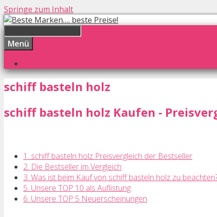
Springe zum Inhalt
Menü
schiff basteln holz
schiff basteln holz Kaufen - Preisver
1. schiff basteln holz Preisvergleich der Bestseller
2. Die Bestseller im Vergleich
3. Was ist beim Kauf von schiff basteln holz zu beachten
5. Unsere TOP 10 als Auflistung
6. Unsere TOP 5 Neuerscheinungen