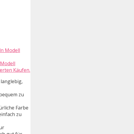
 Modell
ierten Käufen.
 langlebig,
, bequem zu
ürliche Farbe
einfach zu
ur