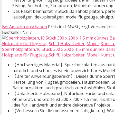
Herstellung von Flugzeugmodellen, Mini Häusern und
Styling, Aushöhlen, Skulpturen, Möbelrestaurierung 
Das Paket beinhaltet: 8 Stück Balsaholz platten, perf
laubsägen, dekupiersägen, modellflugzeuge, skulptu
Bei Amazon anschauen
Preis inkl. MwSt., zzgl. Versandkos
Bestseller Nr. 7
Sperrholzplatten,10 Stück 300 x 200 x 1,5 mm dünnes Bals
Holzplatte für Flugzeug,Schiff,Holzarbeiten,Modell,Kunst
【Hochwertiges Material】Sperrholzplatten aus natürlic
natürlich und schön, es ist ein unverzichtbares Model
【Breiter Anwendungsbereich】 Dieses dünne Sperrholz
Herstellung von Flugzeugmodellen, Hausmodellen, S
Bastelprojekten, auch praktisch zum Aushöhlen, Sku
【Unlackierte Holzspäne】Natürliche Farbe und unlacki
ohne Grat, und Größe ist 300 x 200 x 1,5 mm, leicht 
Idee für Handwerk und andere dekorative Projekte.
【Verbessern Sie die umfassenden Fähigkeiten】Währen