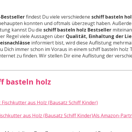
-Bestseller
findest Du viele verschiedene
schiff basteln ho
le behaupten konnten und oftmals überzeugt haben. Außerd
stung kannst Du die
schiff basteln holz Bestseller
miteinan
der Regel viele Aussagen über
Qualität, Einhaltung der Li
reisnachlässe
informiert bist, wird diese Auflistung mehrma
t Du Dich immer schon im Voraus in einem schiff basteln holz
nternet zu finden. Wir stellen Dir eine Auflistung der versch
ff basteln holz
 Fischkutter aus Holz (Bausatz Schiff Kinder)Als Amazon-Part