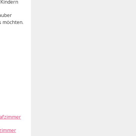
 Kindern
sauber
es möchten.
fzimmer