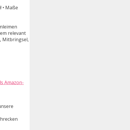
i! • Maße
enleimen
dem relevant
 Mitbringsel,
Als Amazon-
unsere
chrecken