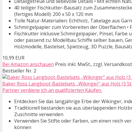
Detailgetreue und liebevolle Details • Mit echten 
40 teiliger Fischkutter-Bausatz zum Zusammenstecken 
(fertiges Modell): 200 x 50 x 120 mm
Tolle Natur-Materialien: Echtholz, Takelage aus Garn
Schmirgelpapier zum Vorbereiten der Oberflächen •
Fischkutter inklusive Schmirgelpapier, Pinsel, Farbe
oder passend zu: Modellbau Schiffe selber bauen, Ge
Holzmodelle, Bastelset, Spielzeug, 3D Puzzle, Bausätz
10,99 EUR
Bei Amazon anschauen
Preis inkl. MwSt., zzgl. Versandkos
Bestseller Nr. 2
Baker Ross Langboot-Bastelsets „Wikinger“ aus Holz (3 St
Partner verdiene ich an qualifizierten Käufen.
Entdecken Sie das langjährige Erbe der Wikinger, in
Traditionell bestanden sie aus überlappenden Holzbr
Zuschnitte verwenden
Verwenden Sie Stifte oder Farben, um einen reich ve
können