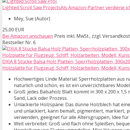
Lighted Scroll Saw ProjectsAls Amazon-Partner verdiene ich
Mey, Sue (Autor)
25,00 EUR
Bei Amazon anschauen
Preis inkl. MwSt., zzgl. Versandkos
Bestseller Nr. 6
DXIA 8 Stücke Balsa Holz Platten, Sperrholzplatten, 300x
Holzplatte für Flugzeug, Schiff, Holzarbeiten, Modell, Ku
Hochwertiges Linde Material: Sperrholzplatten aus nat
natürlich und schön, es ist ein unverzichtbares Model
Groß: jedes Balsaholz Blatt kommt in 300 x 200 x 1,5 
Sand, Lack oder Prozess.
Unlackierte Holzspäne: Das dünne Holzblech hat eine k
und unlackiert, kann bemalt, pigmentiert, markiert, p
verwenden, geeignet für alle Altersgruppen, Idee fü
Weit verbreitet: Groß und flach ohne Spleißen, bequ