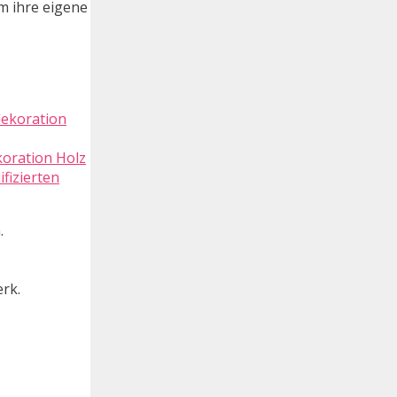
m ihre eigene
koration Holz
fizierten
.
rk.