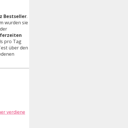
lz Bestseller
.
em wurden sie
der
eferzeiten
ls pro Tag
 Test über den
iedenen
ner verdiene