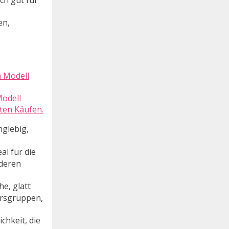
ch gut für
en,
Modell
rten Käufen.
nglebig,
l für die
nderen
e, glatt
tersgruppen,
hkeit, die