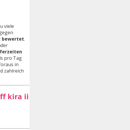
u viele
h gegen
t bewertet
.
nder
eferzeiten
ls pro Tag
Voraus in
nd zahlreich
f kira ii