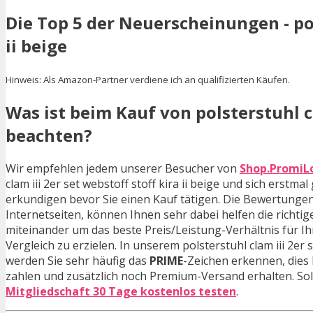
Die Top 5 der Neuerscheinungen - pols
ii beige
Hinweis: Als Amazon-Partner verdiene ich an qualifizierten Käufen.
Was ist beim Kauf von polsterstuhl cla
beachten?
Wir empfehlen jedem unserer Besucher von
Shop.PromiL
clam iii 2er set webstoff stoff kira ii beige und sich ers
erkundigen bevor Sie einen Kauf tätigen. Die Bewertunge
Internetseiten, können Ihnen sehr dabei helfen die richt
miteinander um das beste Preis/Leistung-Verhältnis für Ihr p
Vergleich zu erzielen. In unserem polsterstuhl clam iii 2er 
werden Sie sehr häufig das
PRIME
-Zeichen erkennen, dies
zahlen und zusätzlich noch Premium-Versand erhalten. Sol
Mitgliedschaft 30 Tage kostenlos testen
.