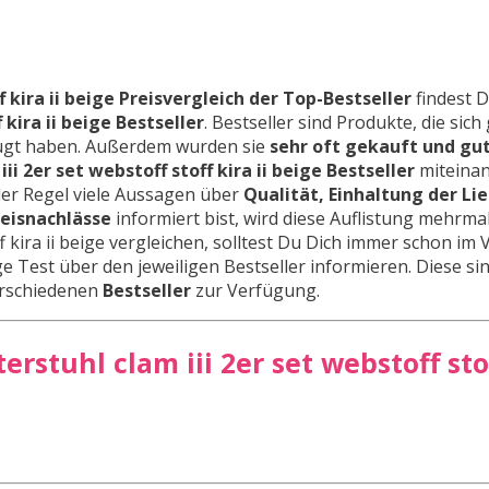
f kira ii beige Preisvergleich der Top-Bestseller
findest D
 kira ii beige Bestseller
. Bestseller sind Produkte, die sic
ugt haben. Außerdem wurden sie
sehr oft gekauft und gu
iii 2er set webstoff stoff kira ii beige Bestseller
miteina
der Regel viele Aussagen über
Qualität, Einhaltung der Li
reisnachlässe
informiert bist, wird diese Auflistung mehrma
ff kira ii beige vergleichen, solltest Du Dich immer schon im 
eige Test über den jeweiligen Bestseller informieren. Diese si
verschiedenen
Bestseller
zur Verfügung.
rstuhl clam iii 2er set webstoff stof