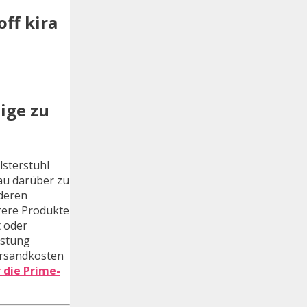
off kira
eige zu
lsterstuhl
nau darüber zu
nderen
hrere Produkte
t oder
listung
ersandkosten
r die Prime-