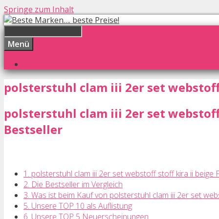
Springe zum Inhalt
Menü
polsterstuhl clam iii 2er set webstoff 
polsterstuhl clam iii 2er set webstoff
Bestseller
1. polsterstuhl clam iii 2er set webstoff stoff kira ii beige
2. Die Bestseller im Vergleich
3. Was ist beim Kauf von polsterstuhl clam iii 2er set webs
5. Unsere TOP 10 als Auflistung
6. Unsere TOP 5 Neuerscheinungen