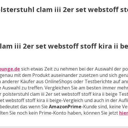
terstuhl clam iii 2er set webstoff st
m iii 2er set webstoff stoff kira ii b
ounge.de
sich etwas Zeit zu nehmen bei der Auswahl der po
tmal genau mit dem Produkt auseinander zusetzen und sich ge
n anderer Käufer aus OnlineShops oder Testberichte auf a
ige Auswahl zu treffen. Vergleichen Sie am besten immer me
olsterstuhl clam iii 2er set webstoff stoff kira ii beige Tes
set webstoff stoff kira ii beige-Vergleich und auch in der Auf
 bedeutet das wenn Sie
AmazonPrime
-Kunde sind, keine V
lten Sie noch kein Prime-Konto haben, können Sie jetzt
hie