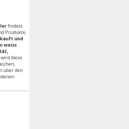
ler
findest
ind Produkte,
ekauft und
m weiss
tät,
 wird diese
eichen,
st über den
iedenen