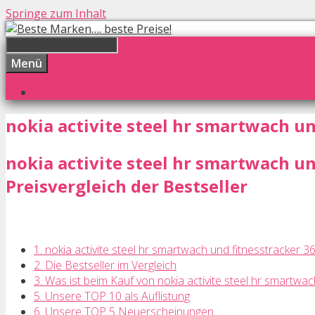
Springe zum Inhalt
Menü
nokia activite steel hr smartwach u
nokia activite steel hr smartwach u
Preisvergleich der Bestseller
1. nokia activite steel hr smartwach und fitnesstracker 3
2. Die Bestseller im Vergleich
3. Was ist beim Kauf von nokia activite steel hr smartw
5. Unsere TOP 10 als Auflistung
6. Unsere TOP 5 Neuerscheinungen