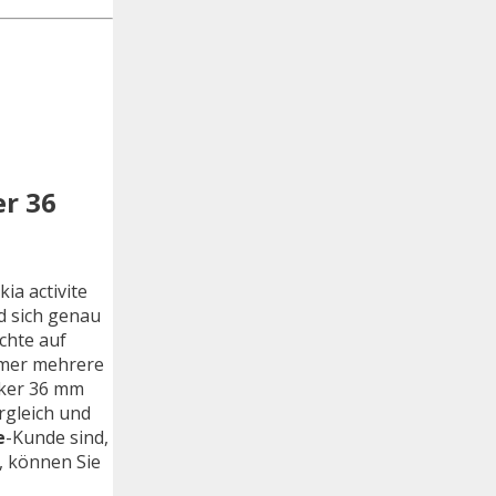
er 36
ia activite
d sich genau
chte auf
immer mehrere
cker 36 mm
rgleich und
e
-Kunde sind,
, können Sie