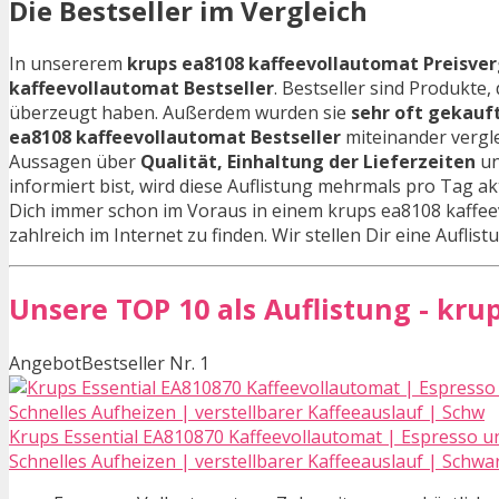
Die Bestseller im Vergleich
In unsererem
krups ea8108 kaffeevollautomat Preisverg
kaffeevollautomat Bestseller
. Bestseller sind Produkte
überzeugt haben. Außerdem wurden sie
sehr oft gekauf
ea8108 kaffeevollautomat Bestseller
miteinander vergl
Aussagen über
Qualität, Einhaltung der Lieferzeiten
un
informiert bist, wird diese Auflistung mehrmals pro Tag ak
Dich immer schon im Voraus in einem krups ea8108 kaffeev
zahlreich im Internet zu finden. Wir stellen Dir eine Aufli
Unsere TOP 10 als Auflistung - kru
Angebot
Bestseller Nr. 1
Krups Essential EA810870 Kaffeevollautomat | Espresso und
Schnelles Aufheizen | verstellbarer Kaffeeauslauf | Schwa