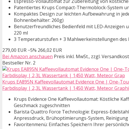
Espresso-Vollautomat zur Zubereitung von köstliche
Patentiertes Krups Compact-Thermoblock-System und
Kompaktes Design zur leichten Aufbewahrung in jed
Bohnenbehälter: 260g)
Benutzerfreundliches Bedienfeld mit LED-Anzeigen u
220 ml
3 Temperaturstufen + 3 Mahlwerkeinstellungen des
279,00 EUR
−5%
266,02 EUR
Bei Amazon anschauen
Preis inkl. MwSt., zzgl. Versandkos
Bestseller Nr. 2
Krups EA895N Kaffeevollautomat Evidence One | One-Touc
Farbdisplay | 2,3L Wassertank | 1450 Watt, Meteor Graphit
Krups Evidence One Kaffeevollautomat: Köstliche Kaff
Geschmack zugeschnitten
Barista Quattro Force Technologie: Express-Edelsta
Anpressdruck, Brühoptimierungs-System, Reinigung 
Favoritenmenü: Einfaches Speichern Ihrer persönlich