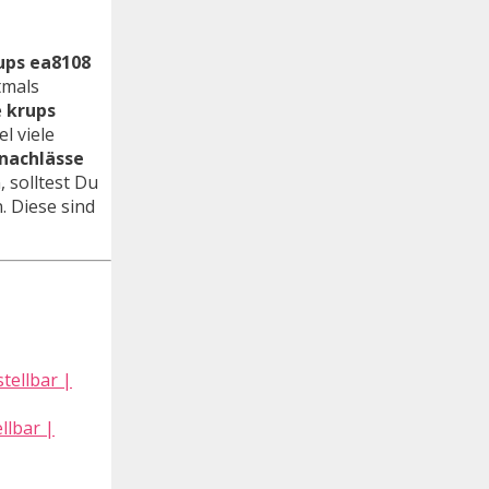
ups ea8108
tmals
e
krups
l viele
snachlässe
 solltest Du
. Diese sind
llbar |