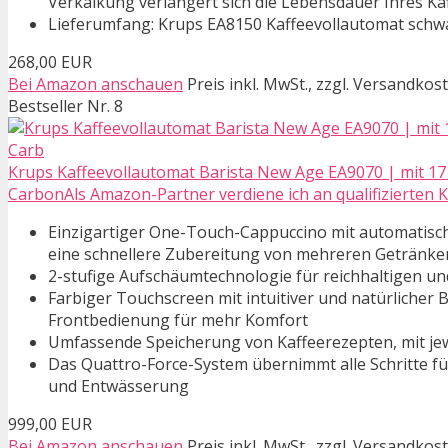
Verkalkung verlängert sich die Lebensdauer Ihres K
Lieferumfang: Krups EA8150 Kaffeevollautomat schwa
268,00 EUR
Bei Amazon anschauen
Preis inkl. MwSt., zzgl. Versandkos
Bestseller Nr. 8
Krups Kaffeevollautomat Barista New Age EA9070 | mit 17 
CarbonAls Amazon-Partner verdiene ich an qualifizierten 
Einzigartiger One-Touch-Cappuccino mit automatisc
eine schnellere Zubereitung von mehreren Getränke
2-stufige Aufschäumtechnologie für reichhaltigen un
Farbiger Touchscreen mit intuitiver und natürlicher
Frontbedienung für mehr Komfort
Umfassende Speicherung von Kaffeerezepten, mit jew
Das Quattro-Force-System übernimmt alle Schritte f
und Entwässerung
999,00 EUR
Bei Amazon anschauen
Preis inkl. MwSt., zzgl. Versandkos