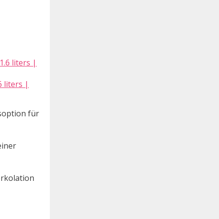
liters |
option für
einer
rkolation