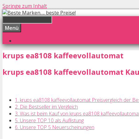
Springe zum Inhalt
Menü
krups ea8108 kaffeevollautomat
krups ea8108 kaffeevollautomat Kauf
1. krups ea8108 kaffeevollautomat Preisvergleich der Bes
2. Die Bestseller im Vergleich
3. Was ist beim Kauf von krups ea8108 kaffeevollautoma
5. Unsere TOP 10 als Auflistung
6. Unsere TOP 5 Neuerscheinungen