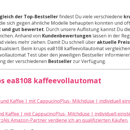
leich der Top-Bestseller
findest Du viele verschiedene
kr
, die sich gegen ähnliche Modelle behaupten konnten und of
t und gut bewertet
. Durch unsere Auflistung kannst Du di
eichen. Anhand von
Kundenbewertungen
lassen in der Rege
d vieles mehr ziehen. Damit Du schnell über
aktuelle Prei
tualisiert. Beim krups ea8108 kaffeevollautomat vergleichen,
ollautomat Test über den jeweiligen Bestseller informieren
stung der verschiedenen
Bestseller
zur Verfügung.
ps ea8108 kaffeevollautomat
 Kaffee | mit CappucinoPlus- Milchdüse | individuell einste
rzAls Amazon-Partner verdiene ich an qualifizierten Käufen.