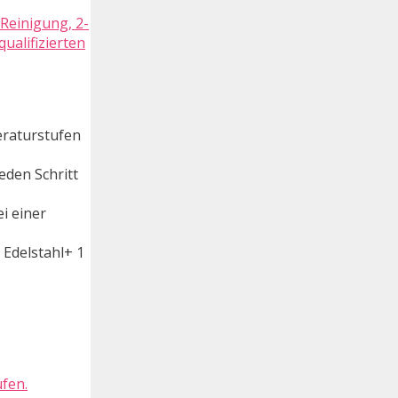
Reinigung, 2-
ualifizierten
,
eraturstufen
eden Schritt
i einer
 Edelstahl+ 1
fen.