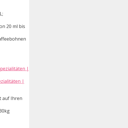
L;
on 20 ml bis
Kaffeebohnen
ialitäten |
t auf Ihren
 30kg