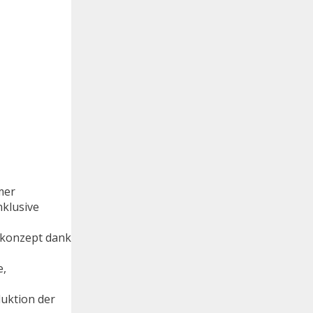
mer
nklusive
nkonzept dank
e,
duktion der