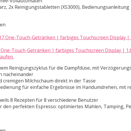
affee-Vollautomaten
rz, 2x Reinigungstabletten (XS3000), Bedienungsanleitung
ten
One-Touch-Getränken | farbiges Touchscreen Display | 1.6 
Käufen.
hem Reinigungszyklus für die Dampfdüse, mit Verzögerungs
n nacheinander
d cremigen Milchschaum direkt in der Tasse
 Bedienung für einfache Ergebnisse im Handumdrehen, mit r
eils 8 Rezepten für 8 verschiedene Benutzer
ür den perfekten Espresso: optimiertes Mahlen, Tamping, Pe
ten