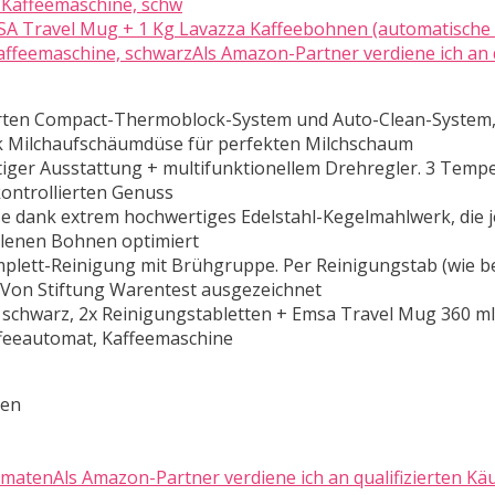
SA Travel Mug + 1 Kg Lavazza Kaffeebohnen (automatische 
ffeemaschine, schwarzAls Amazon-Partner verdiene ich an q
erten Compact-Thermoblock-System und Auto-Clean-System
k Milchaufschäumdüse für perfekten Milchschaum
iger Ausstattung + multifunktionellem Drehregler. 3 Temp
kontrollierten Genuss
e dank extrem hochwertiges Edelstahl-Kegelmahlwerk, die j
hlenen Bohnen optimiert
plett-Reinigung mit Brühgruppe. Per Reinigungstab (wie be
Von Stiftung Warentest ausgezeichnet
 schwarz, 2x Reinigungstabletten + Emsa Travel Mug 360 ml
feeautomat, Kaffeemaschine
ten
atenAls Amazon-Partner verdiene ich an qualifizierten Käu