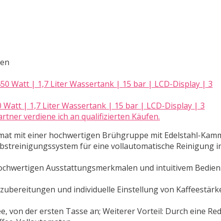
ten
Watt | 1,7 Liter Wassertank | 15 bar | LCD-Display | 3
ner verdiene ich an qualifizierten Käufen.
tomat mit einer hochwertigen Brühgruppe mit Edelstahl-Kam
lbstreinigungssystem für eine vollautomatische Reinigung i
hochwertigen Ausstattungsmerkmalen und intuitivem Bedie
ubereitungen und individuelle Einstellung von Kaffeestärk
, von der ersten Tasse an; Weiterer Vorteil: Durch eine Re