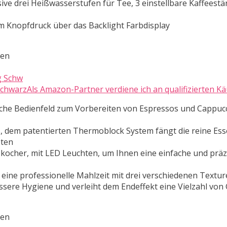
sive drei Heißwasserstufen für Tee, 3 einstellbare Kaffeest
em Knopfdruck über das Backlight Farbdisplay
ten
hwarzAls Amazon-Partner verdiene ich an qualifizierten Kä
fache Bedienfeld zum Vorbereiten von Espressos und Cappuc
, dem patentierten Thermoblock System fängt die reine Ess
eten
kocher, mit LED Leuchten, um Ihnen eine einfache und präz
 eine professionelle Mahlzeit mit drei verschiedenen Textu
essere Hygiene und verleiht dem Endeffekt eine Vielzahl von
ten