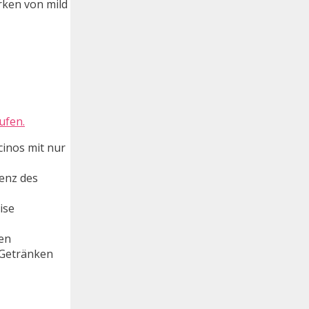
ärken von mild
ufen.
cinos mit nur
enz des
ise
ren
 Getränken