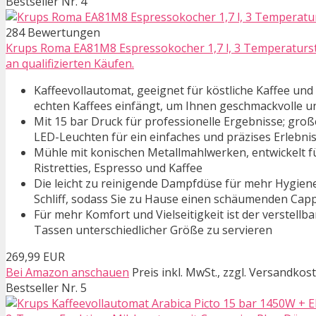
Bestseller Nr. 4
284 Bewertungen
Krups Roma EA81M8 Espressokocher 1,7 l, 3 Temperaturst
an qualifizierten Käufen.
Kaffeevollautomat, geeignet für köstliche Kaffee un
echten Kaffees einfängt, um Ihnen geschmackvolle u
Mit 15 bar Druck für professionelle Ergebnisse; groß
LED-Leuchten für ein einfaches und präzises Erlebni
Mühle mit konischen Metallmahlwerken, entwickelt fü
Ristretties, Espresso und Kaffee
Die leicht zu reinigende Dampfdüse für mehr Hygiene 
Schliff, sodass Sie zu Hause einen schäumenden Ca
Für mehr Komfort und Vielseitigkeit ist der verstellb
Tassen unterschiedlicher Größe zu servieren
269,99 EUR
Bei Amazon anschauen
Preis inkl. MwSt., zzgl. Versandkos
Bestseller Nr. 5