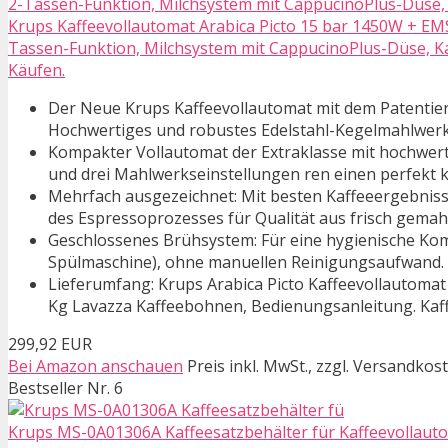
Krups Kaffeevollautomat Arabica Picto 15 bar 1450W + EM
Tassen-Funktion, Milchsystem mit CappucinoPlus-Düse, Ka
Käufen.
Der Neue Krups Kaffeevollautomat mit dem Patenti
Hochwertiges und robustes Edelstahl-Kegelmahlwer
Kompakter Vollautomat der Extraklasse mit hochwert
und drei Mahlwerkseinstellungen ren einen perfekt 
Mehrfach ausgezeichnet: Mit besten Kaffeeergebniss
des Espressoprozesses für Qualität aus frisch gema
Geschlossenes Brühsystem: Für eine hygienische Kom
Spülmaschine), ohne manuellen Reinigungsaufwand. 
Lieferumfang: Krups Arabica Picto Kaffeevollautomat
Kg Lavazza Kaffeebohnen, Bedienungsanleitung. Kaf
299,92 EUR
Bei Amazon anschauen
Preis inkl. MwSt., zzgl. Versandkos
Bestseller Nr. 6
Krups MS-0A01306A Kaffeesatzbehälter für Kaffeevollautom