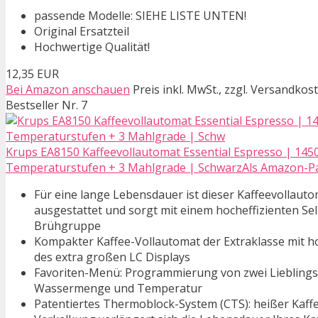
passende Modelle: SIEHE LISTE UNTEN!
Original Ersatzteil
Hochwertige Qualität!
12,35 EUR
Bei Amazon anschauen
Preis inkl. MwSt., zzgl. Versandkos
Bestseller Nr. 7
Krups EA8150 Kaffeevollautomat Essential Espresso | 1450 
Temperaturstufen + 3 Mahlgrade | SchwarzAls Amazon-Part
Für eine lange Lebensdauer ist dieser Kaffeevollau
ausgestattet und sorgt mit einem hocheffizienten Se
Brühgruppe
Kompakter Kaffee-Vollautomat der Extraklasse mit 
des extra großen LC Displays
Favoriten-Menü: Programmierung von zwei Lieblingsz
Wassermenge und Temperatur
Patentiertes Thermoblock-System (CTS): heißer Kaffee