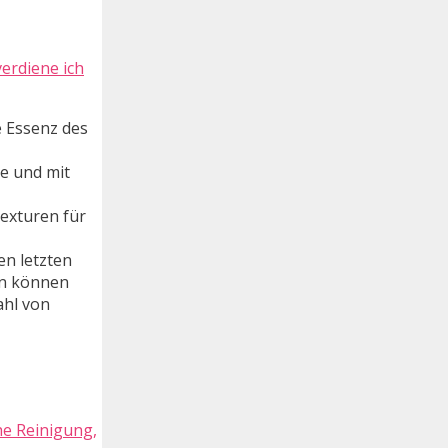
erdiene ich
e Essenz des
se und mit
Texturen für
en letzten
en können
ahl von