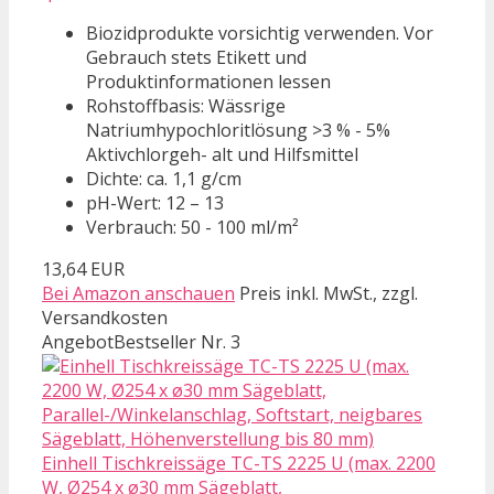
Biozidprodukte vorsichtig verwenden. Vor
Gebrauch stets Etikett und
Produktinformationen lessen
Rohstoffbasis: Wässrige
Natriumhypochloritlösung >3 % - 5%
Aktivchlorgeh- alt und Hilfsmittel
Dichte: ca. 1,1 g/cm
pH-Wert: 12 – 13
Verbrauch: 50 - 100 ml/m²
13,64 EUR
Bei Amazon anschauen
Preis inkl. MwSt., zzgl.
Versandkosten
Angebot
Bestseller Nr. 3
Einhell Tischkreissäge TC-TS 2225 U (max. 2200
W, Ø254 x ø30 mm Sägeblatt,