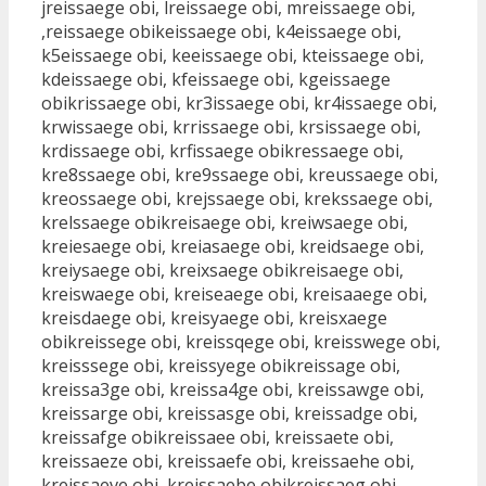
jreissaege obi, lreissaege obi, mreissaege obi,
,reissaege obikeissaege obi, k4eissaege obi,
k5eissaege obi, keeissaege obi, kteissaege obi,
kdeissaege obi, kfeissaege obi, kgeissaege
obikrissaege obi, kr3issaege obi, kr4issaege obi,
krwissaege obi, krrissaege obi, krsissaege obi,
krdissaege obi, krfissaege obikressaege obi,
kre8ssaege obi, kre9ssaege obi, kreussaege obi,
kreossaege obi, krejssaege obi, krekssaege obi,
krelssaege obikreisaege obi, kreiwsaege obi,
kreiesaege obi, kreiasaege obi, kreidsaege obi,
kreiysaege obi, kreixsaege obikreisaege obi,
kreiswaege obi, kreiseaege obi, kreisaaege obi,
kreisdaege obi, kreisyaege obi, kreisxaege
obikreissege obi, kreissqege obi, kreisswege obi,
kreisssege obi, kreissyege obikreissage obi,
kreissa3ge obi, kreissa4ge obi, kreissawge obi,
kreissarge obi, kreissasge obi, kreissadge obi,
kreissafge obikreissaee obi, kreissaete obi,
kreissaeze obi, kreissaefe obi, kreissaehe obi,
kreissaeve obi, kreissaebe obikreissaeg obi,