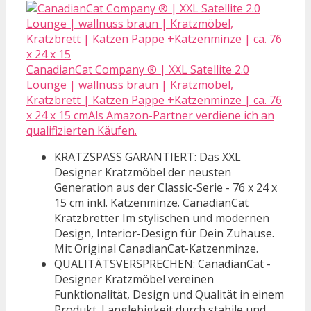
CanadianCat Company ® | XXL Satellite 2.0
Lounge | wallnuss braun | Kratzmöbel,
Kratzbrett | Katzen Pappe +Katzenminze | ca. 76
x 24 x 15 cmAls Amazon-Partner verdiene ich an
qualifizierten Käufen.
KRATZSPASS GARANTIERT: Das XXL
Designer Kratzmöbel der neusten
Generation aus der Classic-Serie - 76 x 24 x
15 cm inkl. Katzenminze. CanadianCat
Kratzbretter Im stylischen und modernen
Design, Interior-Design für Dein Zuhause.
Mit Original CanadianCat-Katzenminze.
QUALITÄTSVERSPRECHEN: CanadianCat -
Designer Kratzmöbel vereinen
Funktionalität, Design und Qualität in einem
Produkt. Langlebigkeit durch stabile und