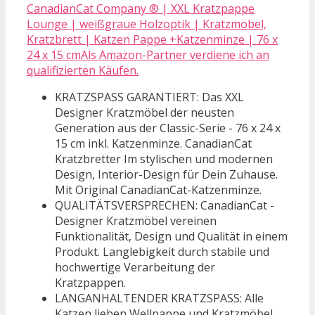
CanadianCat Company ® | XXL Kratzpappe
Lounge | weißgraue Holzoptik | Kratzmöbel,
Kratzbrett | Katzen Pappe +Katzenminze | 76 x
24 x 15 cmAls Amazon-Partner verdiene ich an
qualifizierten Käufen.
KRATZSPASS GARANTIERT: Das XXL
Designer Kratzmöbel der neusten
Generation aus der Classic-Serie - 76 x 24 x
15 cm inkl. Katzenminze. CanadianCat
Kratzbretter Im stylischen und modernen
Design, Interior-Design für Dein Zuhause.
Mit Original CanadianCat-Katzenminze.
QUALITÄTSVERSPRECHEN: CanadianCat -
Designer Kratzmöbel vereinen
Funktionalität, Design und Qualität in einem
Produkt. Langlebigkeit durch stabile und
hochwertige Verarbeitung der
Kratzpappen.
LANGANHALTENDER KRATZSPASS: Alle
Katzen lieben Wellpappe und Kratzmöbel