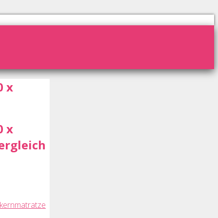
0 x
0 x
ergleich
rkernmatratze