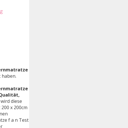
kg
kernmatratze
t haben.
kernmatratze
Qualität,
 wird diese
 200 x 200cm
onen
ze f a n Test
er