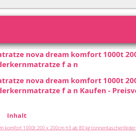
tratze nova dream komfort 1000t 20
erkernmatratze f a n
tratze nova dream komfort 1000t 20
erkernmatratze f a n Kaufen - Preisv
Inhalt
am komfort 1000t 200 x 200cm h3 ab 80 kg tonnentaschenfede