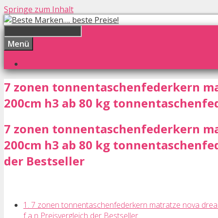
Springe zum Inhalt
Menü
7 zonen tonnentaschenfederkern ma
200cm h3 ab 80 kg tonnentaschenfed
7 zonen tonnentaschenfederkern ma
200cm h3 ab 80 kg tonnentaschenfed
der Bestseller
1. 7 zonen tonnentaschenfederkern matratze nova dre
f a n Preisvergleich der Bestseller