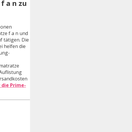
f a n zu
 zonen
ze f a n und
 tätigen. Die
 helfen die
tung-
 matratze
Auflistung
ersandkosten
r die Prime-