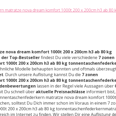
ern matratze nova dream komfort 1000t 200 x 200cm h3 ab 80 
e nova dream komfort 1000t 200 x 200cm h3 ab 80 kg
 der Top-Bestseller
findest Du viele verschiedene
7 zonen
t 1000t 200 x 200cm h3 ab 80 kg tonnentaschenfeder
n ähnliche Modelle behaupten konnten und oftmals überzeug
et
. Durch unsere Auflistung kannst Du die
7 zonen
t 1000t 200 x 200cm h3 ab 80 kg tonnentaschenfeder
denbewertungen
lassen in der Regel viele Aussagen über
it Du schnell über
aktuelle Preisnachlässe
informiert bist,
tonnentaschenfederkern matratze nova dream komfort 1000t
chen, solltest Du Dich immer schon im Voraus in einem 7 z
0t 200 x 200cm h3 ab 80 kg tonnentaschenfederkernmatrat
eich im Internet zu finden. Wir stellen Dir eine Auflistung d