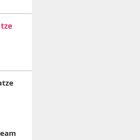
atze
atze
ream