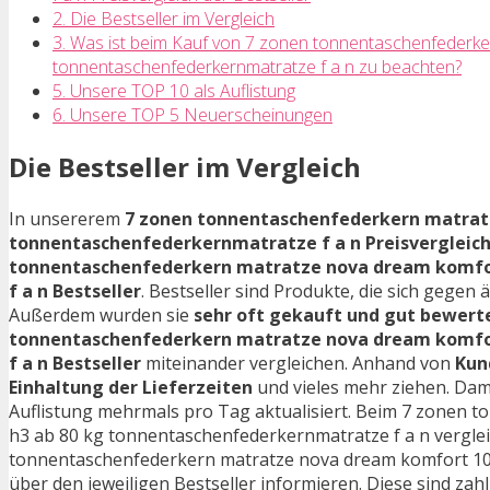
2. Die Bestseller im Vergleich
3. Was ist beim Kauf von 7 zonen tonnentaschenfederk
tonnentaschenfederkernmatratze f a n zu beachten?
5. Unsere TOP 10 als Auflistung
6. Unsere TOP 5 Neuerscheinungen
Die Bestseller im Vergleich
In unsererem
7 zonen tonnentaschenfederkern matratz
tonnentaschenfederkernmatratze f a n Preisvergleich
tonnentaschenfederkern matratze nova dream komfor
f a n Bestseller
. Bestseller sind Produkte, die sich gege
Außerdem wurden sie
sehr oft gekauft und gut bewert
tonnentaschenfederkern matratze nova dream komfor
f a n Bestseller
miteinander vergleichen. Anhand von
Kun
Einhaltung der Lieferzeiten
und vieles mehr ziehen. Dam
Auflistung mehrmals pro Tag aktualisiert. Beim 7 zonen 
h3 ab 80 kg tonnentaschenfederkernmatratze f a n verglei
tonnentaschenfederkern matratze nova dream komfort 100
über den jeweiligen Bestseller informieren. Diese sind zahlr